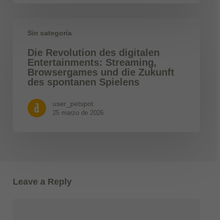
Sin categoría
Die Revolution des digitalen
Entertainments: Streaming,
Browsergames und die Zukunft
des spontanen Spielens
user_petspot
25 marzo de 2026
Leave a Reply