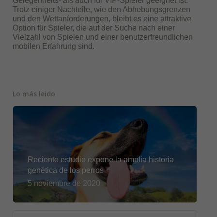
Gelegenheits- als auch für VIP-Spieler geeignet ist.
Trotz einiger Nachteile, wie den Abhebungsgrenzen
und den Wettanforderungen, bleibt es eine attraktive
Option für Spieler, die auf der Suche nach einer
Vielzahl von Spielen und einer benutzerfreundlichen
mobilen Erfahrung sind.
Lo más leido
Reciente estudio expone la amplia historia
genética de los perros
5 noviembre de 2020