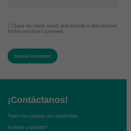
Save my name, email, and website in this browser
for the next time I comment.
¡Contáctanos!
Todos los campos son requeridos.
Nombre y apellido*