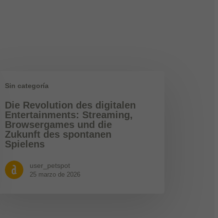
Sin categoría
Die Revolution des digitalen
Entertainments: Streaming,
Browsergames und die
Zukunft des spontanen
Spielens
user_petspot
25 marzo de 2026