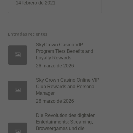
14 febrero de 2021
Entradas recientes
SkyCrown Casino VIP
Program Tiers Benefits and
Loyalty Rewards
26 marzo de 2026
Sky Crown Casino Online VIP
Club Rewards and Personal
Manager
26 marzo de 2026
Die Revolution des digitalen
Entertainments: Streaming,
Browsergames und die