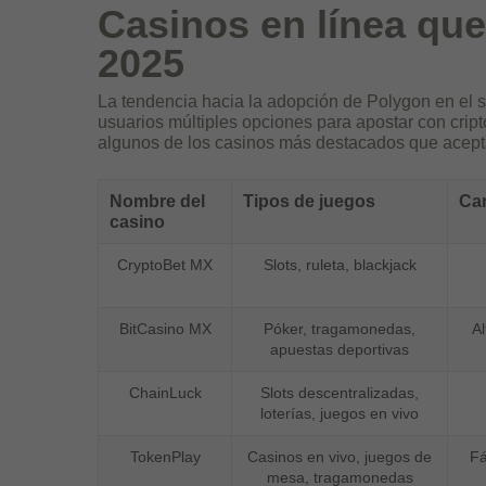
Casinos en línea qu
2025
La tendencia hacia la adopción de Polygon en el s
usuarios múltiples opciones para apostar con crip
algunos de los casinos más destacados que acep
Nombre del
Tipos de juegos
Car
casino
CryptoBet MX
Slots, ruleta, blackjack
BitCasino MX
Póker, tragamonedas,
Al
apuestas deportivas
ChainLuck
Slots descentralizadas,
loterías, juegos en vivo
TokenPlay
Casinos en vivo, juegos de
Fá
mesa, tragamonedas