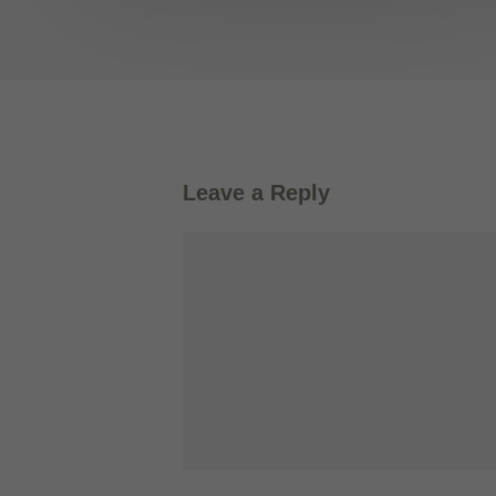
Leave a Reply