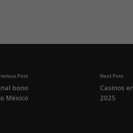
revious Post
Next Post
onal bono
Casinos en
to México
2025