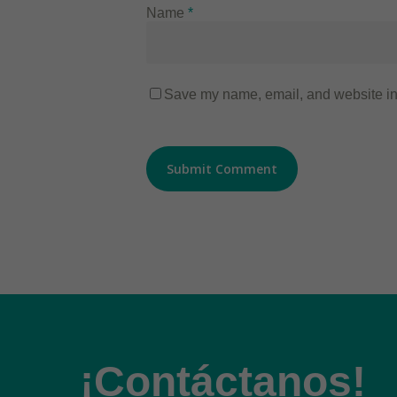
Name
*
Save my name, email, and website in 
¡Contáctanos!