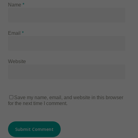
Name
*
Email
*
Website
Save my name, email, and website in this browser
for the next time I comment.