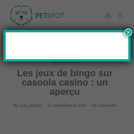
Skip
to
account
main
content
×
Sin categoría
Les jeux de bingo sur
casoola casino : un
aperçu
By
user_petspot
24 septiembre de 2025
No Comments