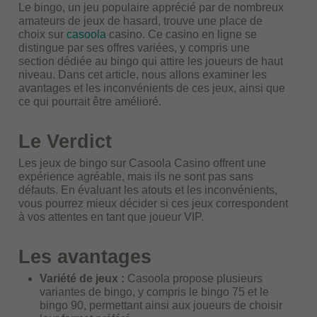
Le bingo, un jeu populaire apprécié par de nombreux
amateurs de jeux de hasard, trouve une place de
choix sur
casoola
casino. Ce casino en ligne se
distingue par ses offres variées, y compris une
section dédiée au bingo qui attire les joueurs de haut
niveau. Dans cet article, nous allons examiner les
avantages et les inconvénients de ces jeux, ainsi que
ce qui pourrait être amélioré.
Le Verdict
Les jeux de bingo sur Casoola Casino offrent une
expérience agréable, mais ils ne sont pas sans
défauts. En évaluant les atouts et les inconvénients,
vous pourrez mieux décider si ces jeux correspondent
à vos attentes en tant que joueur VIP.
Les avantages
Variété de jeux :
Casoola propose plusieurs
variantes de bingo, y compris le bingo 75 et le
bingo 90, permettant ainsi aux joueurs de choisir