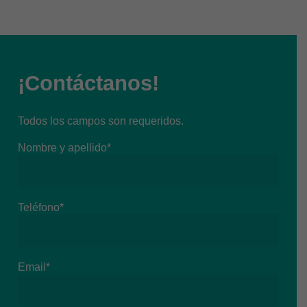
¡Contáctanos!
Todos los campos son requeridos.
Nombre y apellido*
Teléfono*
Email*