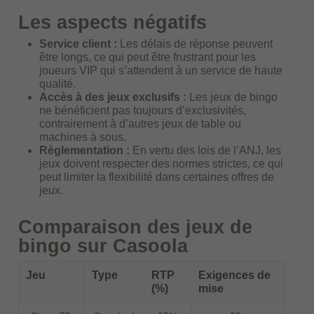
Les aspects négatifs
Service client :
Les délais de réponse peuvent
être longs, ce qui peut être frustrant pour les
joueurs VIP qui s’attendent à un service de haute
qualité.
Accès à des jeux exclusifs :
Les jeux de bingo
ne bénéficient pas toujours d’exclusivités,
contrairement à d’autres jeux de table ou
machines à sous.
Règlementation :
En vertu des lois de l’ANJ, les
jeux doivent respecter des normes strictes, ce qui
peut limiter la flexibilité dans certaines offres de
jeux.
Comparaison des jeux de
bingo sur Casoola
Jeu
Type
RTP
Exigences de
(%)
mise