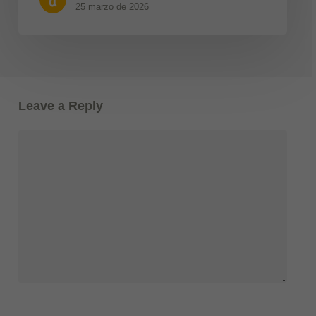
25 marzo de 2026
Leave a Reply