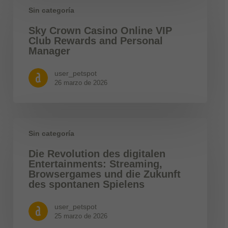
Sin categoría
Sky Crown Casino Online VIP
Club Rewards and Personal
Manager
user_petspot
26 marzo de 2026
Sin categoría
Die Revolution des digitalen
Entertainments: Streaming,
Browsergames und die Zukunft
des spontanen Spielens
user_petspot
25 marzo de 2026