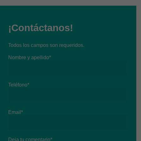
¡Contáctanos!
Todos los campos son requeridos.
Nombre y apellido*
Teléfono*
Email*
Deja tu comentario*