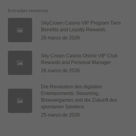
Entradas recientes
SkyCrown Casino VIP Program Tiers
Benefits and Loyalty Rewards
26 marzo de 2026
Sky Crown Casino Online VIP Club
Rewards and Personal Manager
26 marzo de 2026
Die Revolution des digitalen
Entertainments: Streaming,
Browsergames und die Zukunft des
spontanen Spielens
25 marzo de 2026