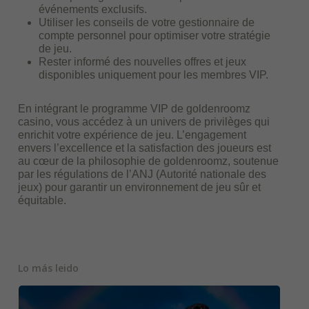
événements exclusifs.
Utiliser les conseils de votre gestionnaire de
compte personnel pour optimiser votre stratégie
de jeu.
Rester informé des nouvelles offres et jeux
disponibles uniquement pour les membres VIP.
En intégrant le programme VIP de goldenroomz
casino, vous accédez à un univers de privilèges qui
enrichit votre expérience de jeu. L’engagement
envers l’excellence et la satisfaction des joueurs est
au cœur de la philosophie de goldenroomz, soutenue
par les régulations de l’ANJ (Autorité nationale des
jeux) pour garantir un environnement de jeu sûr et
équitable.
Lo más leido