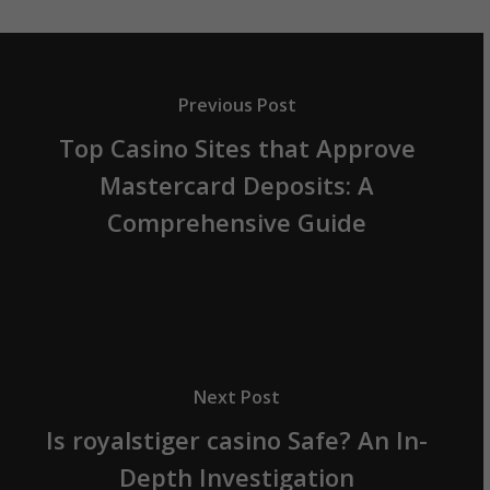
Previous Post
Top Casino Sites that Approve
Mastercard Deposits: A
Comprehensive Guide
Next Post
Is royalstiger casino Safe? An In-
Depth Investigation