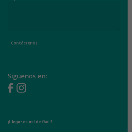
Síguenos en:
¡Llegar es así de fácil!