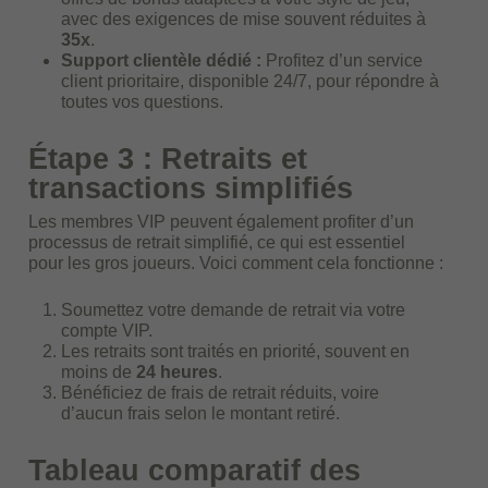
avec des exigences de mise souvent réduites à
35x
.
Support clientèle dédié :
Profitez d’un service
client prioritaire, disponible 24/7, pour répondre à
toutes vos questions.
Étape 3 : Retraits et
transactions simplifiés
Les membres VIP peuvent également profiter d’un
processus de retrait simplifié, ce qui est essentiel
pour les gros joueurs. Voici comment cela fonctionne :
Soumettez votre demande de retrait via votre
compte VIP.
Les retraits sont traités en priorité, souvent en
moins de
24 heures
.
Bénéficiez de frais de retrait réduits, voire
d’aucun frais selon le montant retiré.
Tableau comparatif des