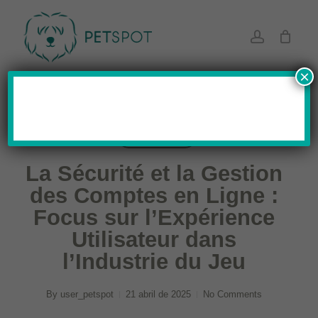
Skip
to
account
main
content
×
Sin categoría
La Sécurité et la Gestion
des Comptes en Ligne :
Focus sur l’Expérience
Utilisateur dans
l’Industrie du Jeu
By
user_petspot
21 abril de 2025
No Comments