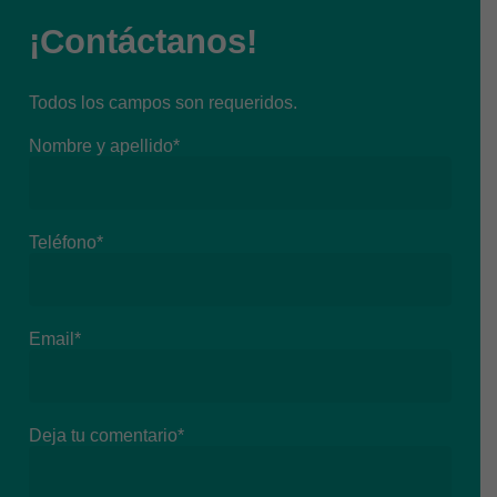
¡Contáctanos!
Todos los campos son requeridos.
Nombre y apellido*
Teléfono*
Email*
Deja tu comentario*