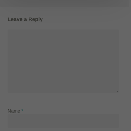
Leave a Reply
Name
*