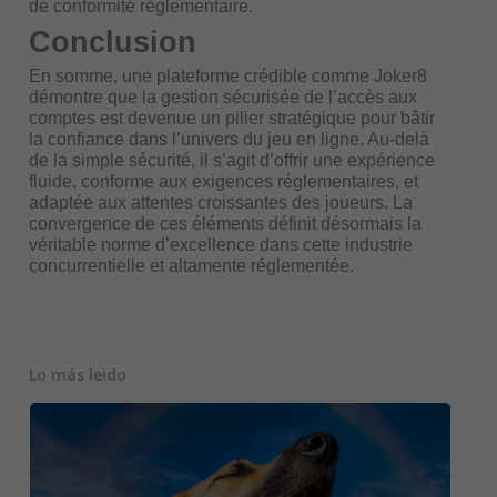
de conformité réglementaire.
Conclusion
En somme, une plateforme crédible comme Joker8
démontre que la gestion sécurisée de l’accès aux
comptes est devenue un pilier stratégique pour bâtir
la confiance dans l’univers du jeu en ligne. Au-delà
de la simple sécurité, il s’agit d’offrir une expérience
fluide, conforme aux exigences réglementaires, et
adaptée aux attentes croissantes des joueurs. La
convergence de ces éléments définit désormais la
véritable norme d’excellence dans cette industrie
concurrentielle et altamente réglementée.
Lo más leido