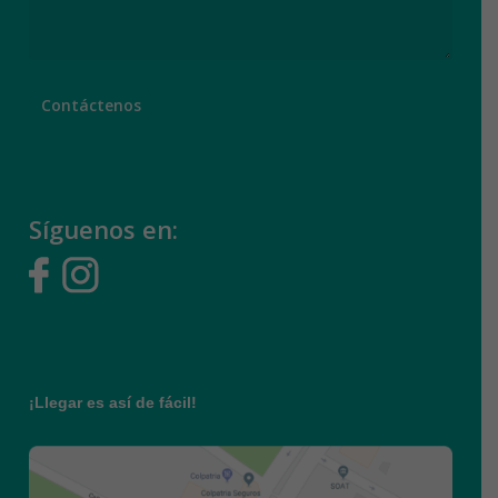
Síguenos en:
¡Llegar es así de fácil!