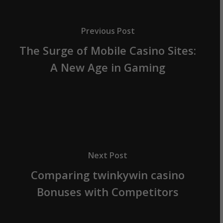
Previous Post
The Surge of Mobile Casino Sites:
A New Age in Gaming
Next Post
Comparing twinkywin casino
Bonuses with Competitors