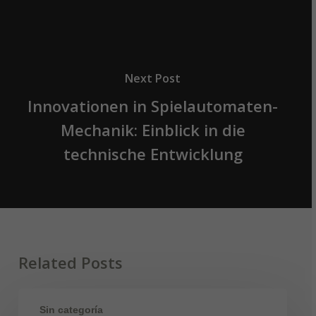
Next Post
Innovationen in Spielautomaten-
Mechanik: Einblick in die
technische Entwicklung
Related Posts
Sin categoría