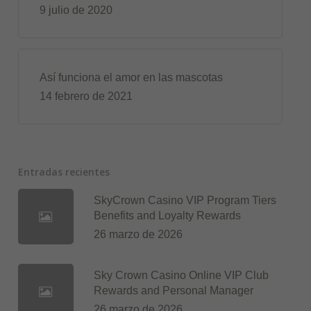
9 julio de 2020
Así funciona el amor en las mascotas
14 febrero de 2021
Entradas recientes
SkyCrown Casino VIP Program Tiers
Benefits and Loyalty Rewards
26 marzo de 2026
Sky Crown Casino Online VIP Club
Rewards and Personal Manager
26 marzo de 2026