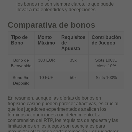
los bonos no son siempre claros, lo que puede
llevar a malentendidos y decepciones.
Comparativa de bonos
Tipo de
Monto
Requisitos
Contribución
Bono
Máximo
de
de Juegos
Apuesta
Bono de
300 EUR
35x
Slots 100%,
Bienvenida
Mesa 10%
Bono Sin
10 EUR
50x
Slots 100%
Depósito
En resumen, aunque las ofertas de bonos en
tropisino casino pueden parecer atractivas, es crucial
que los jugadores experimentados analicen los
términos y condiciones con detenimiento. La
comprensión del RTP, los requisitos de apuesta y las
limitaciones en los juegos son esenciales para
maximizar el valor de cada promoción. Los jugadores