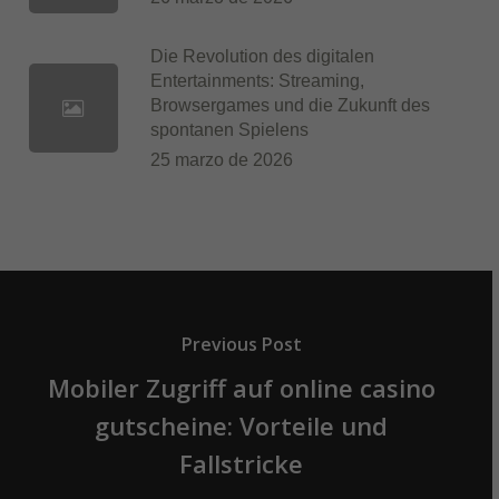
Die Revolution des digitalen
Entertainments: Streaming,
Browsergames und die Zukunft des
spontanen Spielens
25 marzo de 2026
Previous Post
Mobiler Zugriff auf online casino
gutscheine: Vorteile und
Fallstricke