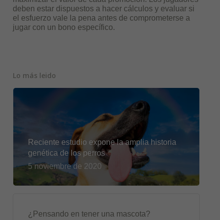
deben estar dispuestos a hacer cálculos y evaluar si
el esfuerzo vale la pena antes de comprometerse a
jugar con un bono específico.
Lo más leido
Reciente estudio expone la amplia historia
genética de los perros
5 noviembre de 2020
¿Pensando en tener una mascota?