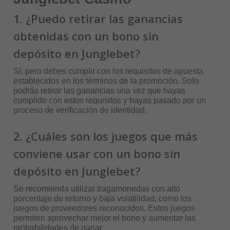
1. ¿Puedo retirar las ganancias
obtenidas con un bono sin
depósito en Junglebet?
Sí, pero debes cumplir con los requisitos de apuesta
establecidos en los términos de la promoción. Solo
podrás retirar las ganancias una vez que hayas
cumplido con estos requisitos y hayas pasado por un
proceso de verificación de identidad.
2. ¿Cuáles son los juegos que más
conviene usar con un bono sin
depósito en Junglebet?
Se recomienda utilizar tragamonedas con alto
porcentaje de retorno y baja volatilidad, como los
juegos de proveedores reconocidos. Estos juegos
permiten aprovechar mejor el bono y aumentar las
probabilidades de ganar.