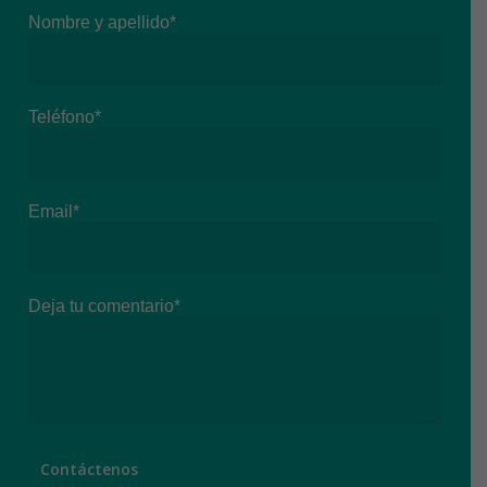
Nombre y apellido*
Teléfono*
Email*
Deja tu comentario*