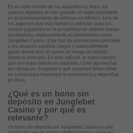
En el vasto mundo de las apuestas en línea, los
casinos digitales se han ganado un lugar importante
en el entretenimiento de millones en México. Uno de
los aspectos que más llaman la atención para los
nuevos jugadores es la posibilidad de obtener bonos
sin depósito, especialmente en plataformas como
Junglebet Casino. Este tipo de promociones permiten
a los usuarios explorar juegos y potencialmente
ganar dinero real sin poner en riesgo su bolsillo
desde el principio. En este artículo, te explicaremos
qué son estos bonos sin depósito, cómo aprovechar
las ofertas en Junglebet y qué aspectos debes tener
en cuenta para maximizar tu experiencia y seguridad
en línea.
¿Qué es un bono sin
depósito en Junglebet
Casino y por qué es
relevante?
Un bono sin depósito en Junglebet Casino es una
promoción que te otorga crédito gratuito o giros en