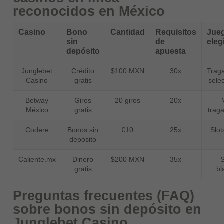
reconocidos en México
Casino
Bono
Cantidad
Requisitos
Jue
sin
de
eleg
depósito
apuesta
Junglebet
Crédito
$100 MXN
30x
Trag
Casino
gratis
sele
Betway
Giros
20 giros
20x
México
gratis
trag
Codere
Bonos sin
€10
25x
Slot
depósito
Caliente.mx
Dinero
$200 MXN
35x
S
gratis
bl
Preguntas frecuentes (FAQ)
sobre bonos sin depósito en
Junglebet Casino