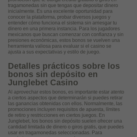
tragamonedas sin que tengas que depositar dinero
inicialmente. Es una excelente oportunidad para
conocer la plataforma, probar diversos juegos y
entender cómo funciona el sistema sin arriesgar tu
dinero en una primera instancia. Para los jugadores
mexicanos que buscan comenzar con confianza y sin
presiones económicas, estos bonos se vuelven una
herramienta valiosa para evaluar si el casino se
ajusta a sus expectativas y estilo de juego.
Detalles prácticos sobre los
bonos sin depósito en
Junglebet Casino
Al aprovechar estos bonos, es importante estar atento
a ciertos aspectos que determinarán si puedes retirar
las ganancias obtenidas con ellos. Normalmente, las
promociones incluyen requisitos de apuesta, límites
de retiro y restricciones en ciertos juegos. En
Junglebet, los bonos sin depósito suelen ofrecer una
cantidad limitada de dinero o giros gratis, que puedes
usar en tragamonedas seleccionadas. Para