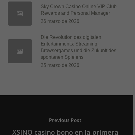
Sky Crown Casino Online VIP Club
Rewards and Personal Manager
26 marzo de 2026
Die Revolution des digitalen
Entertainments: Streaming,
Browsergames und die Zukunft des
spontanen Spielens
25 marzo de 2026
Previous Post
XSINO casino bono en la primera