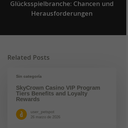
Glücksspielbranche: Chancen und
Herausforderungen
Related Posts
Sin categoría
SkyCrown Casino VIP Program
Tiers Benefits and Loyalty
Rewards
user_petspot
26 marzo de 2026