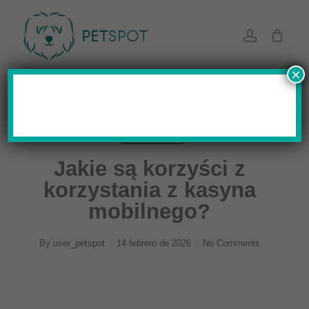
Skip
to
account
main
content
×
Sin categoría
Jakie są korzyści z
korzystania z kasyna
mobilnego?
By
user_petspot
14 febrero de 2026
No Comments