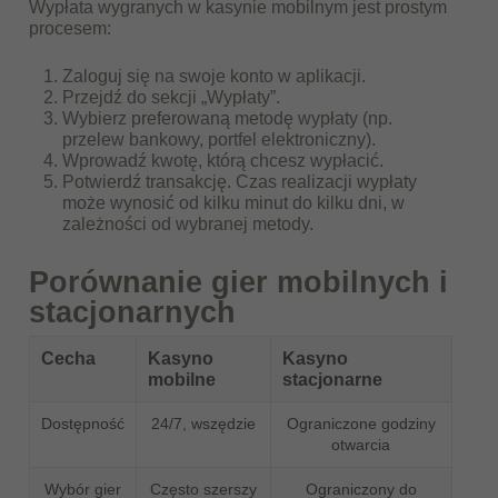
Wypłata wygranych w kasynie mobilnym jest prostym
procesem:
Zaloguj się na swoje konto w aplikacji.
Przejdź do sekcji „Wypłaty”.
Wybierz preferowaną metodę wypłaty (np.
przelew bankowy, portfel elektroniczny).
Wprowadź kwotę, którą chcesz wypłacić.
Potwierdź transakcję. Czas realizacji wypłaty
może wynosić od kilku minut do kilku dni, w
zależności od wybranej metody.
Porównanie gier mobilnych i
stacjonarnych
Cecha
Kasyno
Kasyno
mobilne
stacjonarne
Dostępność
24/7, wszędzie
Ograniczone godziny
otwarcia
Wybór gier
Często szerszy
Ograniczony do