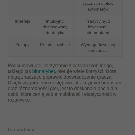
fizycznych stołów i
automatów
Interfejs
Intuicyjny,
Tradycyjny, z
dostosowany
fizycznymi
do dotyku
elementami
Zakupy
Proste i szybkie
Wymaga fizycznej
obecności
Podsumowując, korzystanie z kasyna mobilnego,
takiego jak
binnarybet
, oferuje wiele korzyści, które
mogą znacząco poprawić doświadczenie gracza.
Dzięki wygodnemu dostępowi, atrakcyjnym bonusom
oraz różnorodności gier, jest to doskonała opcja dla
osób, które cenią sobie mobilność i elastyczność w
rozgrywce.
Lo más leido