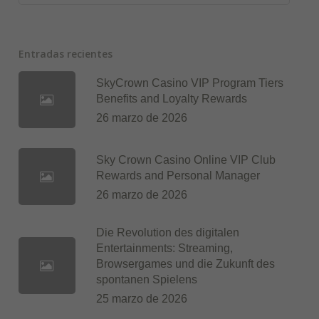
Entradas recientes
SkyCrown Casino VIP Program Tiers
Benefits and Loyalty Rewards
26 marzo de 2026
Sky Crown Casino Online VIP Club
Rewards and Personal Manager
26 marzo de 2026
Die Revolution des digitalen
Entertainments: Streaming,
Browsergames und die Zukunft des
spontanen Spielens
25 marzo de 2026