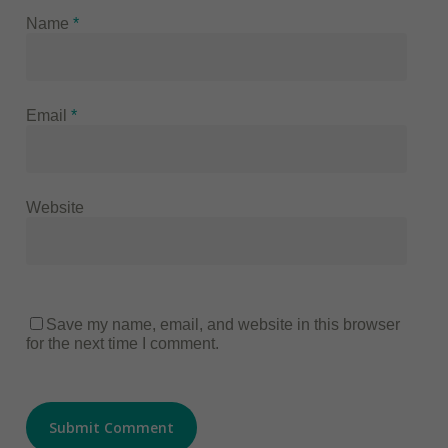
Name
*
Email
*
Website
Save my name, email, and website in this browser
for the next time I comment.