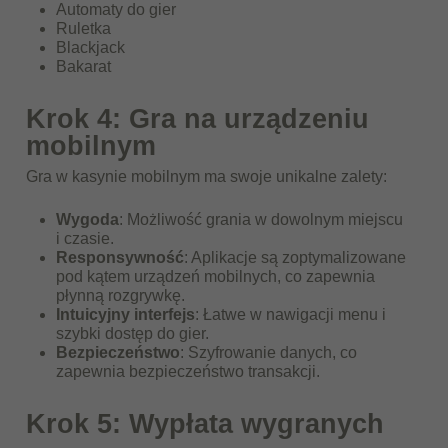
Automaty do gier
Ruletka
Blackjack
Bakarat
Krok 4: Gra na urządzeniu
mobilnym
Gra w kasynie mobilnym ma swoje unikalne zalety:
Wygoda
: Możliwość grania w dowolnym miejscu
i czasie.
Responsywność
: Aplikacje są zoptymalizowane
pod kątem urządzeń mobilnych, co zapewnia
płynną rozgrywkę.
Intuicyjny interfejs
: Łatwe w nawigacji menu i
szybki dostęp do gier.
Bezpieczeństwo
: Szyfrowanie danych, co
zapewnia bezpieczeństwo transakcji.
Krok 5: Wypłata wygranych