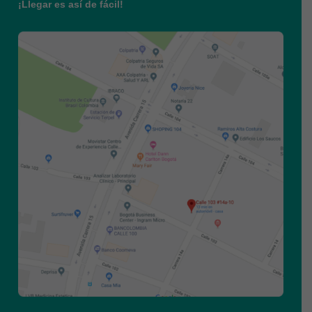
¡Llegar es así de fácil!