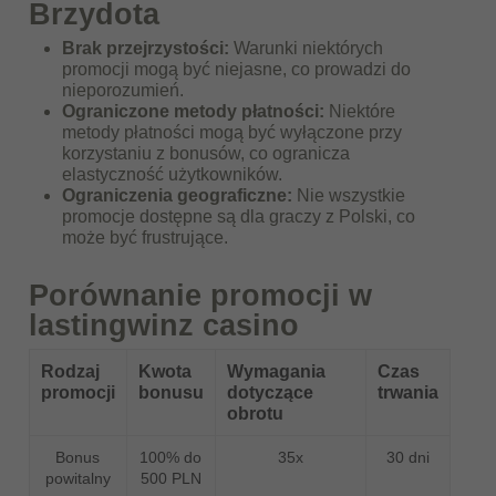
Brzydota
Brak przejrzystości:
Warunki niektórych
promocji mogą być niejasne, co prowadzi do
nieporozumień.
Ograniczone metody płatności:
Niektóre
metody płatności mogą być wyłączone przy
korzystaniu z bonusów, co ogranicza
elastyczność użytkowników.
Ograniczenia geograficzne:
Nie wszystkie
promocje dostępne są dla graczy z Polski, co
może być frustrujące.
Porównanie promocji w
lastingwinz casino
Rodzaj
Kwota
Wymagania
Czas
promocji
bonusu
dotyczące
trwania
obrotu
Bonus
100% do
35x
30 dni
powitalny
500 PLN