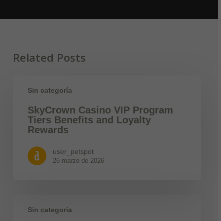
Related Posts
Sin categoría
SkyCrown Casino VIP Program
Tiers Benefits and Loyalty
Rewards
user_petspot
26 marzo de 2026
Sin categoría