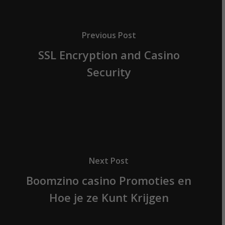
Previous Post
SSL Encryption and Casino
Security
Next Post
Boomzino casino Promoties en
Hoe je ze Kunt Krijgen