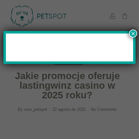
Skip
to
account
main
content
×
Sin categoría
Jakie promocje oferuje
lastingwinz casino w
2025 roku?
By
user_petspot
22 agosto de 2025
No Comments