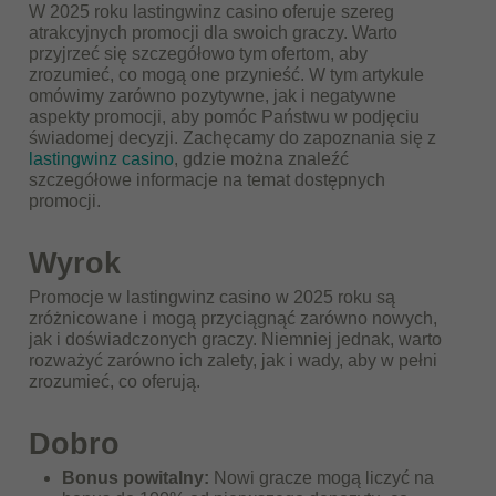
W 2025 roku lastingwinz casino oferuje szereg
atrakcyjnych promocji dla swoich graczy. Warto
przyjrzeć się szczegółowo tym ofertom, aby
zrozumieć, co mogą one przynieść. W tym artykule
omówimy zarówno pozytywne, jak i negatywne
aspekty promocji, aby pomóc Państwu w podjęciu
świadomej decyzji. Zachęcamy do zapoznania się z
lastingwinz casino
, gdzie można znaleźć
szczegółowe informacje na temat dostępnych
promocji.
Wyrok
Promocje w lastingwinz casino w 2025 roku są
zróżnicowane i mogą przyciągnąć zarówno nowych,
jak i doświadczonych graczy. Niemniej jednak, warto
rozważyć zarówno ich zalety, jak i wady, aby w pełni
zrozumieć, co oferują.
Dobro
Bonus powitalny:
Nowi gracze mogą liczyć na