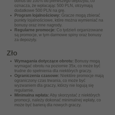
bonus do 100% od pierwszego depozytu, co
oznacza, że wpłacając 500 PLN, otrzymają
dodatkowe 500 PLN na grę.
Program lojalnościowy:
Gracze mogą zbierać
punkty lojalnościowe, które można wymieniać na
bonusy oraz inne nagrody.
Regularne promocje:
Co tydzień organizowane
są promocje, w tym darmowe spiny oraz bonusy
za depozyty.
Zło
Wymagania dotyczące obrotu:
Bonusy mogą
wymagać obrotu na poziomie 35x, co może być
trudne do spełnienia dla niektórych graczy.
Ograniczenia czasowe:
Niektóre promocje mają
ograniczony czas trwania, co może być
wyzwaniem dla graczy, którzy nie logują się
regularnie.
Minimalna wpłata:
Aby skorzystać z niektórych
promocji, należy dokonać minimalnej wpłaty, co
może być barierą dla nowych graczy.