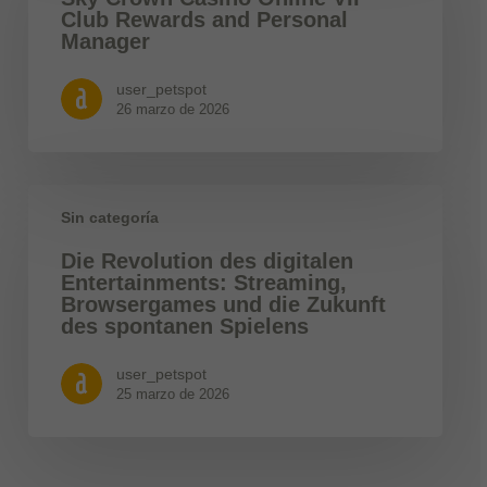
Club Rewards and Personal
Manager
user_petspot
26 marzo de 2026
Sin categoría
Die Revolution des digitalen
Entertainments: Streaming,
Browsergames und die Zukunft
des spontanen Spielens
user_petspot
25 marzo de 2026