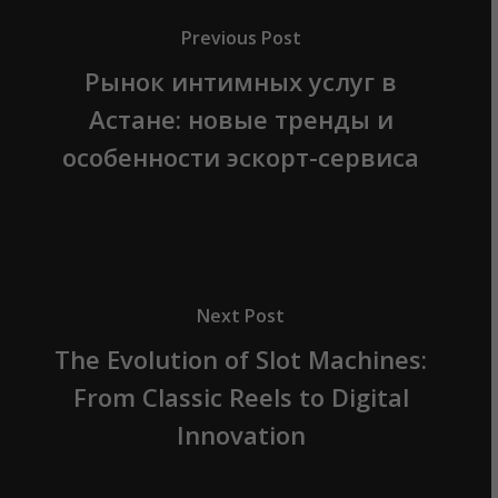
Previous Post
Рынок интимных услуг в
Астане: новые тренды и
особенности эскорт-сервиса
Next Post
The Evolution of Slot Machines:
From Classic Reels to Digital
Innovation