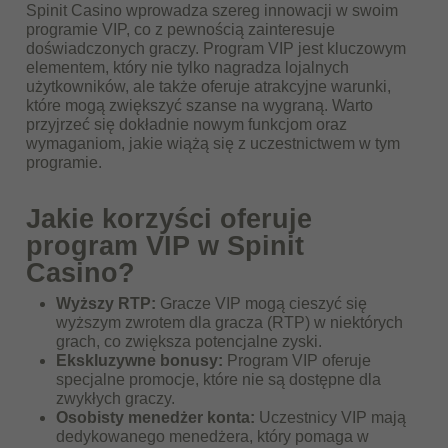
Spinit Casino wprowadza szereg innowacji w swoim
programie VIP, co z pewnością zainteresuje
doświadczonych graczy. Program VIP jest kluczowym
elementem, który nie tylko nagradza lojalnych
użytkowników, ale także oferuje atrakcyjne warunki,
które mogą zwiększyć szanse na wygraną. Warto
przyjrzeć się dokładnie nowym funkcjom oraz
wymaganiom, jakie wiążą się z uczestnictwem w tym
programie.
Jakie korzyści oferuje
program VIP w Spinit
Casino?
Wyższy RTP:
Gracze VIP mogą cieszyć się
wyższym zwrotem dla gracza (RTP) w niektórych
grach, co zwiększa potencjalne zyski.
Ekskluzywne bonusy:
Program VIP oferuje
specjalne promocje, które nie są dostępne dla
zwykłych graczy.
Osobisty menedżer konta:
Uczestnicy VIP mają
dedykowanego menedżera, który pomaga w