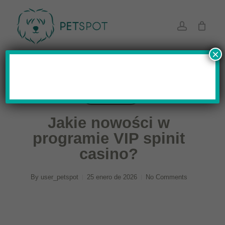
Skip
to
account
main
content
×
Sin categoría
Jakie nowości w
programie VIP spinit
casino?
By
user_petspot
25 enero de 2026
No Comments