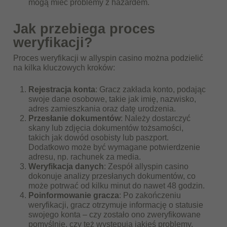
mogą mieć problemy z hazardem.
Jak przebiega proces
weryfikacji?
Proces weryfikacji w allyspin casino można podzielić
na kilka kluczowych kroków:
Rejestracja konta
: Gracz zakłada konto, podając
swoje dane osobowe, takie jak imię, nazwisko,
adres zamieszkania oraz datę urodzenia.
Przesłanie dokumentów
: Należy dostarczyć
skany lub zdjęcia dokumentów tożsamości,
takich jak dowód osobisty lub paszport.
Dodatkowo może być wymagane potwierdzenie
adresu, np. rachunek za media.
Weryfikacja danych
: Zespół allyspin casino
dokonuje analizy przesłanych dokumentów, co
może potrwać od kilku minut do nawet 48 godzin.
Poinformowanie gracza
: Po zakończeniu
weryfikacji, gracz otrzymuje informację o statusie
swojego konta – czy zostało ono zweryfikowane
pomyślnie, czy też występują jakieś problemy.