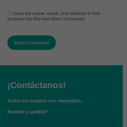
Save my name, email, and website in this
browser for the next time I comment.
¡Contáctanos!
Todos los campos son requeridos.
Nombre y apellido*