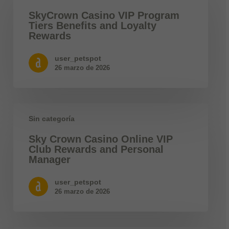
SkyCrown Casino VIP Program
Tiers Benefits and Loyalty
Rewards
user_petspot
26 marzo de 2026
Sin categoría
Sky Crown Casino Online VIP
Club Rewards and Personal
Manager
user_petspot
26 marzo de 2026