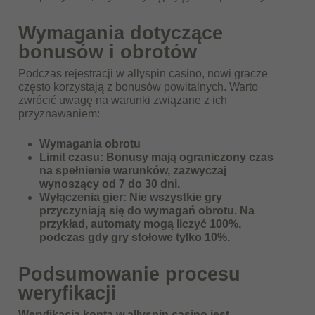
Wymagania dotyczące
bonusów i obrotów
Podczas rejestracji w allyspin casino, nowi gracze
często korzystają z bonusów powitalnych. Warto
zwrócić uwagę na warunki związane z ich
przyznawaniem:
Wymagania obrotu
Limit czasu
: Bonusy mają ograniczony czas
na spełnienie warunków, zazwyczaj
wynoszący od 7 do 30 dni.
Wyłączenia gier
: Nie wszystkie gry
przyczyniają się do wymagań obrotu. Na
przykład, automaty mogą liczyć 100%,
podczas gdy gry stołowe tylko 10%.
Podsumowanie procesu
weryfikacji
Weryfikacja konta w allyspin casino jest