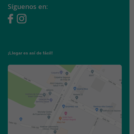
Síguenos en:
¡Llegar es así de fácil!