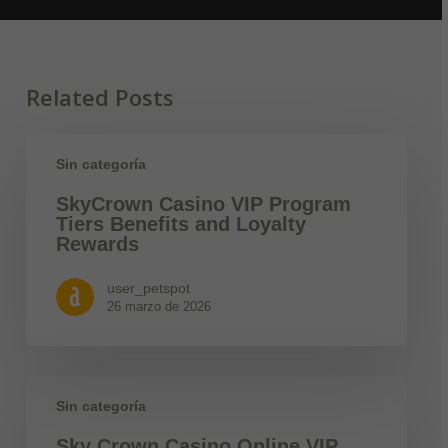
Related Posts
Sin categoría
SkyCrown Casino VIP Program
Tiers Benefits and Loyalty
Rewards
user_petspot
26 marzo de 2026
Sin categoría
Sky Crown Casino Online VIP