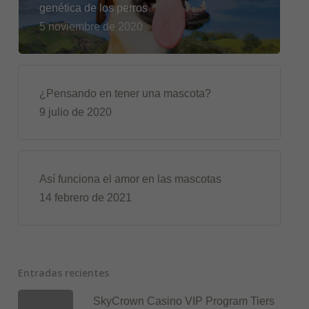
genética de los perros
5 noviembre de 2020
¿Pensando en tener una mascota?
9 julio de 2020
Así funciona el amor en las mascotas
14 febrero de 2021
Entradas recientes
SkyCrown Casino VIP Program Tiers