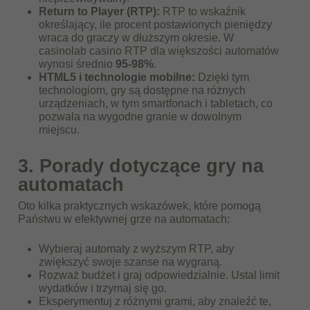
Return to Player (RTP):
RTP to wskaźnik
określający, ile procent postawionych pieniędzy
wraca do graczy w dłuższym okresie. W
casinolab casino RTP dla większości automatów
wynosi średnio
95-98%
.
HTML5 i technologie mobilne:
Dzięki tym
technologiom, gry są dostępne na różnych
urządzeniach, w tym smartfonach i tabletach, co
pozwala na wygodne granie w dowolnym
miejscu.
3. Porady dotyczące gry na
automatach
Oto kilka praktycznych wskazówek, które pomogą
Państwu w efektywnej grze na automatach:
Wybieraj automaty z wyższym RTP, aby
zwiększyć swoje szanse na wygraną.
Rozważ budżet i graj odpowiedzialnie. Ustal limit
wydatków i trzymaj się go.
Eksperymentuj z różnymi grami, aby znaleźć te,