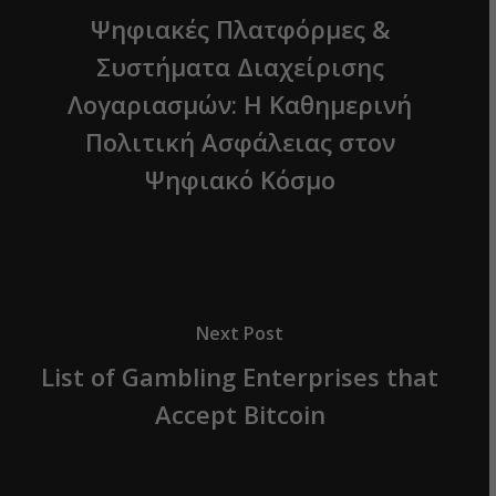
Ψηφιακές Πλατφόρμες &
Συστήματα Διαχείρισης
Λογαριασμών: Η Καθημερινή
Πολιτική Ασφάλειας στον
Ψηφιακό Κόσμο
Next Post
List of Gambling Enterprises that
Accept Bitcoin