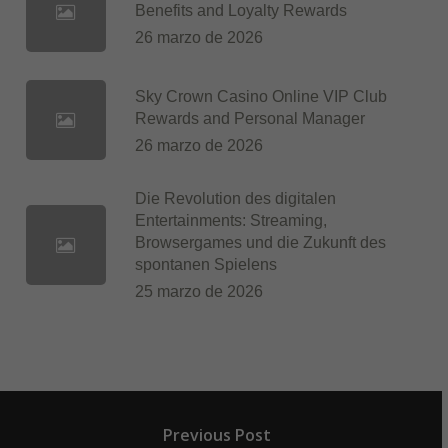
Benefits and Loyalty Rewards
26 marzo de 2026
Sky Crown Casino Online VIP Club
Rewards and Personal Manager
26 marzo de 2026
Die Revolution des digitalen
Entertainments: Streaming,
Browsergames und die Zukunft des
spontanen Spielens
25 marzo de 2026
Previous Post