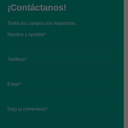
¡Contáctanos!
Todos los campos son requeridos.
Nombre y apellido*
Teléfono*
Email*
Deja tu comentario*