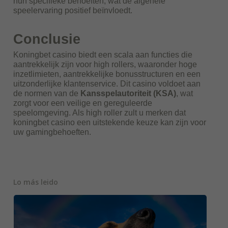
hun specifieke behoeften, wat de algehele
speelervaring positief beïnvloedt.
Conclusie
Koningbet casino biedt een scala aan functies die
aantrekkelijk zijn voor high rollers, waaronder hoge
inzetlimieten, aantrekkelijke bonusstructuren en een
uitzonderlijke klantenservice. Dit casino voldoet aan
de normen van de
Kansspelautoriteit (KSA)
, wat
zorgt voor een veilige en gereguleerde
speelomgeving. Als high roller zult u merken dat
koningbet casino een uitstekende keuze kan zijn voor
uw gamingbehoeften.
Lo más leido