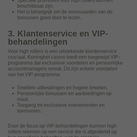
Speciale promoties voor high rollers kunnen
beschikbaar zijn.
Het is belangrijk om de voorwaarden van de
bonussen goed door te lezen.
3. Klantenservice en VIP-
behandelingen
Voor high rollers is een uitstekende klantenservice
cruciaal. Koningbet casino biedt een toegewijd VIP-
programma dat exclusieve voordelen en persoonlijke
accountmanagers omvat. Dit zijn enkele voordelen
van het VIP-programma:
Snellere uitbetalingen en hogere limieten.
Persoonlijke bonussen en aanbiedingen op
maat.
Toegang tot exclusieve evenementen en
toernooien.
Door de focus op VIP-behandelingen kunnen high
rollers rekenen op een service die is afgestemd op