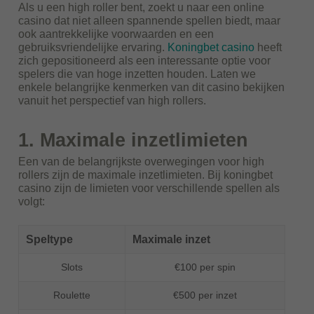
Als u een high roller bent, zoekt u naar een online
casino dat niet alleen spannende spellen biedt, maar
ook aantrekkelijke voorwaarden en een
gebruiksvriendelijke ervaring.
Koningbet casino
heeft
zich gepositioneerd als een interessante optie voor
spelers die van hoge inzetten houden. Laten we
enkele belangrijke kenmerken van dit casino bekijken
vanuit het perspectief van high rollers.
1. Maximale inzetlimieten
Een van de belangrijkste overwegingen voor high
rollers zijn de maximale inzetlimieten. Bij koningbet
casino zijn de limieten voor verschillende spellen als
volgt:
Speltype
Maximale inzet
Slots
€100 per spin
Roulette
€500 per inzet