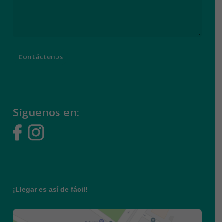
Síguenos en:
¡Llegar es así de fácil!