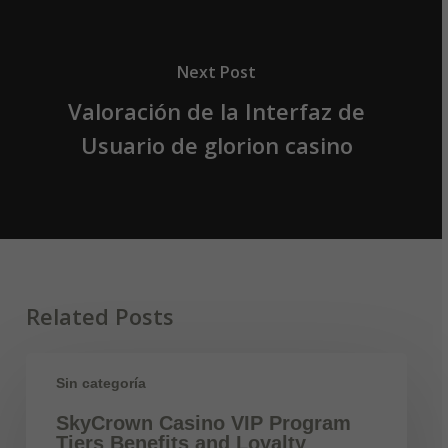
Next Post
Valoración de la Interfaz de
Usuario de glorion casino
Related Posts
Sin categoría
SkyCrown Casino VIP Program
Tiers Benefits and Loyalty