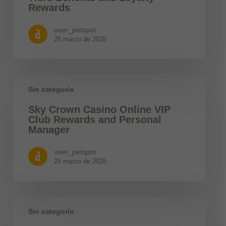
Rewards
user_petspot
26 marzo de 2026
Sin categoría
Sky Crown Casino Online VIP
Club Rewards and Personal
Manager
user_petspot
26 marzo de 2026
Sin categoría