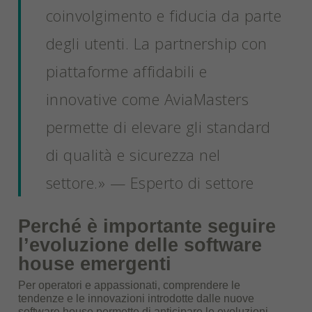
coinvolgimento e fiducia da parte
degli utenti. La partnership con
piattaforme affidabili e
innovative come AviaMasters
permette di elevare gli standard
di qualità e sicurezza nel
settore.» — Esperto di settore
Perché è importante seguire
l’evoluzione delle software
house emergenti
Per operatori e appassionati, comprendere le
tendenze e le innovazioni introdotte dalle nuove
software house permette di anticipare le evoluzioni