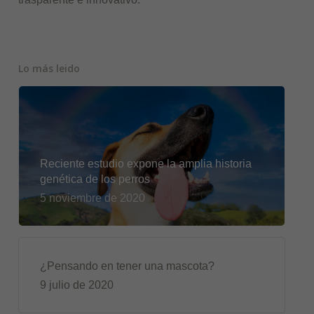
Lo más leido
Reciente estudio expone la amplia historia
genética de los perros
5 noviembre de 2020
¿Pensando en tener una mascota?
9 julio de 2020