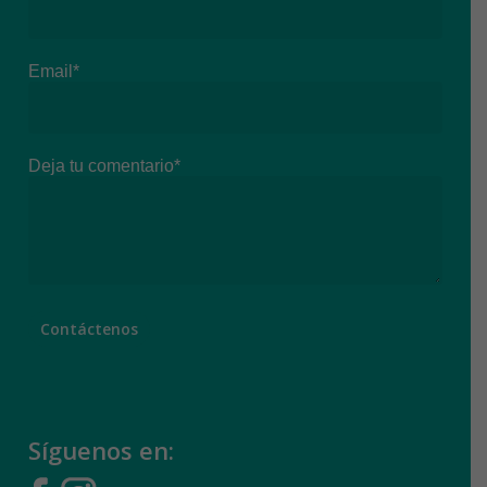
Email*
Deja tu comentario*
Síguenos en: