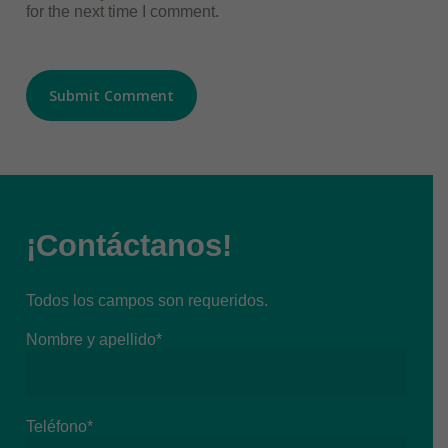
for the next time I comment.
¡Contáctanos!
Todos los campos son requeridos.
Nombre y apellido*
Teléfono*