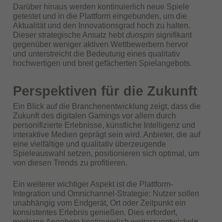
Darüber hinaus werden kontinuierlich neue Spiele
getestet und in die Plattform eingebunden, um die
Aktualität und den Innovationsgrad hoch zu halten.
Dieser strategische Ansatz hebt
duospin
signifikant
gegenüber weniger aktiven Wettbewerbern hervor
und unterstreicht die Bedeutung eines qualitativ
hochwertigen und breit gefächerten Spielangebots.
Perspektiven für die Zukunft
Ein Blick auf die Branchenentwicklung zeigt, dass die
Zukunft des digitalen Gamings vor allem durch
personifizierte Erlebnisse, künstliche Intelligenz und
interaktive Medien geprägt sein wird. Anbieter, die auf
eine vielfältige und qualitativ überzeugende
Spieleauswahl setzen, positionieren sich optimal, um
von diesen Trends zu profitieren.
Ein weiterer wichtiger Aspekt ist die Plattform-
Integration und Omnichannel-Strategie: Nutzer sollen
unabhängig vom Endgerät, Ort oder Zeitpunkt ein
konsistentes Erlebnis genießen. Dies erfordert,
moderne Angebote kontinuierlich weiterzuentwickeln,