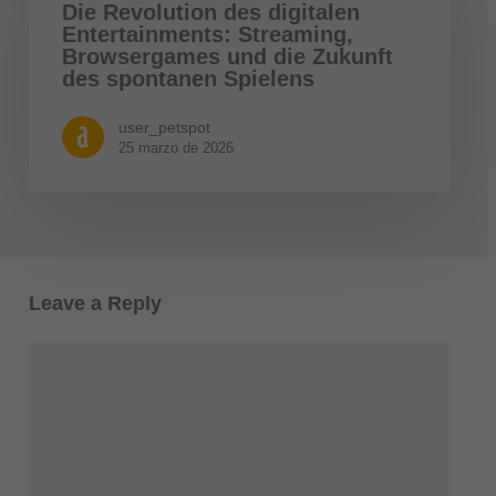
Die Revolution des digitalen
Entertainments: Streaming,
Browsergames und die Zukunft
des spontanen Spielens
user_petspot
25 marzo de 2026
Leave a Reply