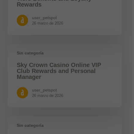
Rewards
user_petspot
26 marzo de 2026
Sin categoría
Sky Crown Casino Online VIP
Club Rewards and Personal
Manager
user_petspot
26 marzo de 2026
Sin categoría