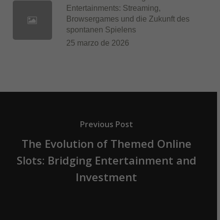
Entertainments: Streaming,
Browsergames und die Zukunft des
spontanen Spielens
25 marzo de 2026
Previous Post
The Evolution of Themed Online
Slots: Bridging Entertainment and
Investment