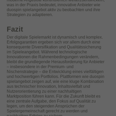
was in der Praxis bedeutet, innovative Anbieter wie
duospin spielangebot aktiv zu beobachten und ihre
Strategien zu adaptieren.
Fazit
Der digitale Spielemarkt ist dynamisch und komplex.
Erfolgsgarantien ergeben sich vor allem durch eine
konsequente Diversifikation und Qualitätssicherung
im Spieleangebot. Während technologische
Innovationen die Rahmenbedingungen verändern,
bleibt die grundlegende Herausforderung für Anbieter
– insbesondere in der Premium- und
Nischenstrategie – die Entwicklung eines vielfältigen
und hochwertigen Portfolios. Plattformen wie duospin
spielangebot zeigen auf, wie eine kluge Kombination
aus technischer Innovation, Inhaltsvielfalt und
Nutzerorientierung zu einer nachhaltigen
Marktposition führen kann. Für die Zukunft bleibt es
eine zentrale Aufgabe, den Fokus auf Qualität zu
legen, um den steigenden Ansprüchen der
Spielergemeinschaft gerecht zu werden und
nachhaltige Erfolge zu sichern.