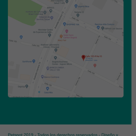
Petspot 2019 - Todos los derechos reservados - Diseño y