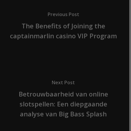
Previous Post
The Benefits of Joining the
captainmarlin casino VIP Program
Next Post
Betrouwbaarheid van online
slotspellen: Een diepgaande
analyse van Big Bass Splash