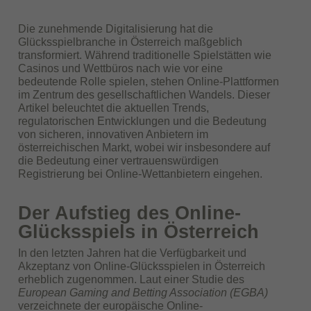
Die zunehmende Digitalisierung hat die
Glücksspielbranche in Österreich maßgeblich
transformiert. Während traditionelle Spielstätten wie
Casinos und Wettbüros nach wie vor eine
bedeutende Rolle spielen, stehen Online-Plattformen
im Zentrum des gesellschaftlichen Wandels. Dieser
Artikel beleuchtet die aktuellen Trends,
regulatorischen Entwicklungen und die Bedeutung
von sicheren, innovativen Anbietern im
österreichischen Markt, wobei wir insbesondere auf
die Bedeutung einer vertrauenswürdigen
Registrierung bei Online-Wettanbietern eingehen.
Der Aufstieg des Online-
Glücksspiels in Österreich
In den letzten Jahren hat die Verfügbarkeit und
Akzeptanz von Online-Glücksspielen in Österreich
erheblich zugenommen. Laut einer Studie des
European Gaming and Betting Association (EGBA)
verzeichnete der europäische Online-