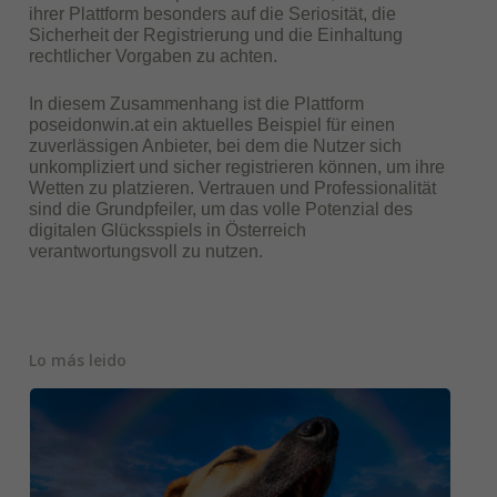
ihrer Plattform besonders auf die Seriosität, die
Sicherheit der Registrierung und die Einhaltung
rechtlicher Vorgaben zu achten.
In diesem Zusammenhang ist die Plattform
poseidonwin.at ein aktuelles Beispiel für einen
zuverlässigen Anbieter, bei dem die Nutzer sich
unkompliziert und sicher registrieren können, um ihre
Wetten zu platzieren. Vertrauen und Professionalität
sind die Grundpfeiler, um das volle Potenzial des
digitalen Glücksspiels in Österreich
verantwortungsvoll zu nutzen.
Lo más leido