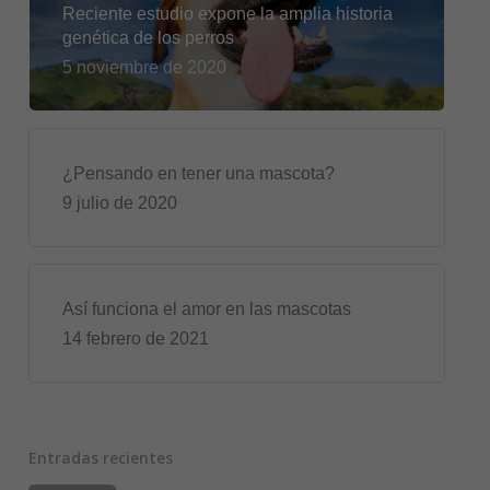
Reciente estudio expone la amplia historia
genética de los perros
5 noviembre de 2020
¿Pensando en tener una mascota?
9 julio de 2020
Así funciona el amor en las mascotas
14 febrero de 2021
Entradas recientes