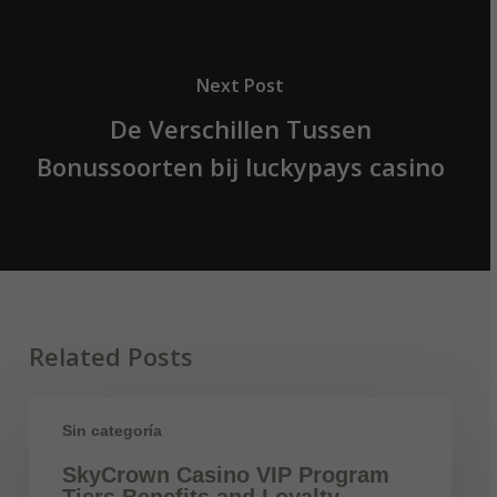
Next Post
De Verschillen Tussen
Bonussoorten bij luckypays casino
Related Posts
Sin categoría
SkyCrown Casino VIP Program