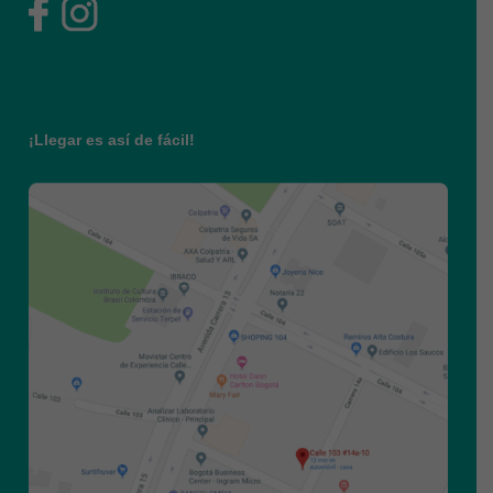
¡Llegar es así de fácil!