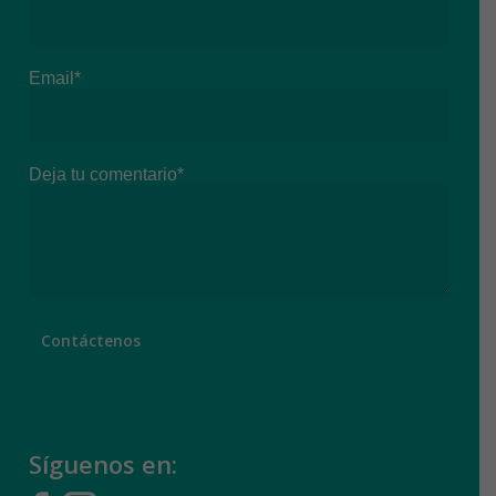
Email*
Deja tu comentario*
Síguenos en: