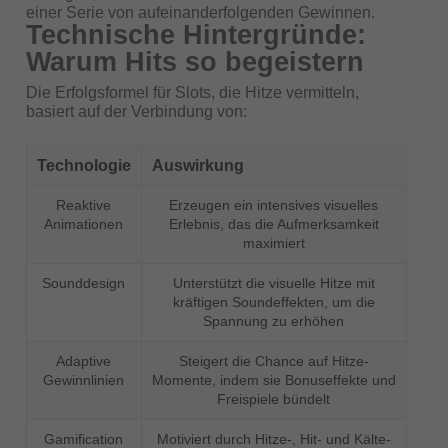
einer Serie von aufeinanderfolgenden Gewinnen.
Technische Hintergründe:
Warum Hits so begeistern
Die Erfolgsformel für Slots, die Hitze vermitteln,
basiert auf der Verbindung von:
Technologie
Auswirkung
Reaktive
Erzeugen ein intensives visuelles
Animationen
Erlebnis, das die Aufmerksamkeit
maximiert
Sounddesign
Unterstützt die visuelle Hitze mit
kräftigen Soundeffekten, um die
Spannung zu erhöhen
Adaptive
Steigert die Chance auf Hitze-
Gewinnlinien
Momente, indem sie Bonuseffekte und
Freispiele bündelt
Gamification
Motiviert durch Hitze-, Hit- und Kälte-