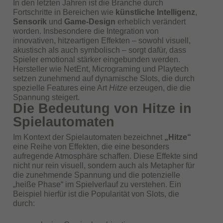
In den letzten Jahren ist die Branche durch
Fortschritte in Bereichen wie
künstliche Intelligenz
,
Sensorik
und
Game-Design
erheblich verändert
worden. Insbesondere die Integration von
innovativen, hitzeartigen Effekten – sowohl visuell,
akustisch als auch symbolisch – sorgt dafür, dass
Spieler emotional stärker eingebunden werden.
Hersteller wie NetEnt, Micrograming und Playtech
setzen zunehmend auf dynamische Slots, die durch
spezielle Features eine Art
Hitze
erzeugen, die die
Spannung steigert.
Die Bedeutung von Hitze in
Spielautomaten
Im Kontext der Spielautomaten bezeichnet
„Hitze“
eine Reihe von Effekten, die eine besonders
aufregende Atmosphäre schaffen. Diese Effekte sind
nicht nur rein visuell, sondern auch als Metapher für
die zunehmende Spannung und die potenzielle
„heiße Phase“ im Spielverlauf zu verstehen. Ein
Beispiel hierfür ist die Popularität von Slots, die
durch: