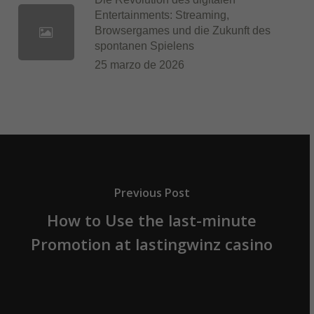
Entertainments: Streaming,
Browsergames und die Zukunft des
spontanen Spielens
25 marzo de 2026
Previous Post
How to Use the last-minute
Promotion at lastingwinz casino