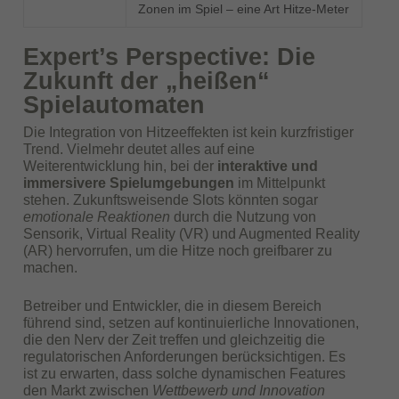
Zonen im Spiel – eine Art Hitze-Meter
Expert’s Perspective: Die
Zukunft der „heißen“
Spielautomaten
Die Integration von Hitzeeffekten ist kein kurzfristiger
Trend. Vielmehr deutet alles auf eine
Weiterentwicklung hin, bei der
interaktive und
immersivere Spielumgebungen
im Mittelpunkt
stehen. Zukunftsweisende Slots könnten sogar
emotionale Reaktionen
durch die Nutzung von
Sensorik, Virtual Reality (VR) und Augmented Reality
(AR) hervorrufen, um die Hitze noch greifbarer zu
machen.
Betreiber und Entwickler, die in diesem Bereich
führend sind, setzen auf kontinuierliche Innovationen,
die den Nerv der Zeit treffen und gleichzeitig die
regulatorischen Anforderungen berücksichtigen. Es
ist zu erwarten, dass solche dynamischen Features
den Markt zwischen
Wettbewerb und Innovation