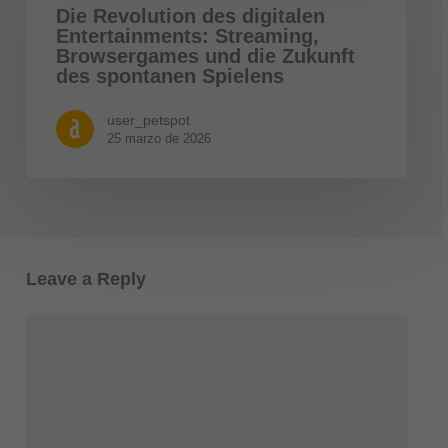
Die Revolution des digitalen
Entertainments: Streaming,
Browsergames und die Zukunft
des spontanen Spielens
user_petspot
25 marzo de 2026
Leave a Reply