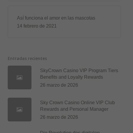
Así funciona el amor en las mascotas
14 febrero de 2021
Entradas recientes
SkyCrown Casino VIP Program Tiers
Benefits and Loyalty Rewards
26 marzo de 2026
Sky Crown Casino Online VIP Club
Rewards and Personal Manager
26 marzo de 2026
Die Revolution des digitalen