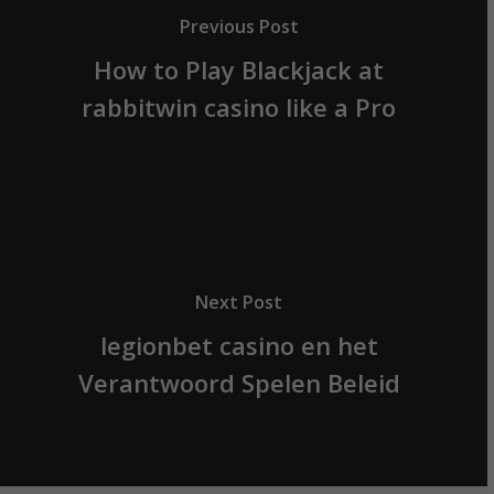
Previous Post
How to Play Blackjack at
rabbitwin casino like a Pro
Next Post
legionbet casino en het
Verantwoord Spelen Beleid