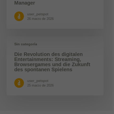
Manager
user_petspot
26 marzo de 2026
Sin categoría
Die Revolution des digitalen
Entertainments: Streaming,
Browsergames und die Zukunft
des spontanen Spielens
user_petspot
25 marzo de 2026