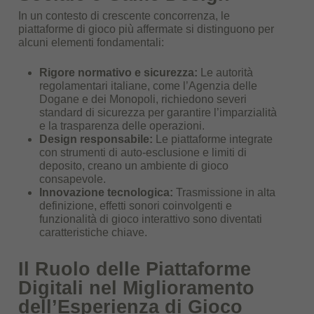
In un contesto di crescente concorrenza, le
piattaforme di gioco più affermate si distinguono per
alcuni elementi fondamentali:
Rigore normativo e sicurezza:
Le autorità
regolamentari italiane, come l’Agenzia delle
Dogane e dei Monopoli, richiedono severi
standard di sicurezza per garantire l’imparzialità
e la trasparenza delle operazioni.
Design responsabile:
Le piattaforme integrate
con strumenti di auto-esclusione e limiti di
deposito, creano un ambiente di gioco
consapevole.
Innovazione tecnologica:
Trasmissione in alta
definizione, effetti sonori coinvolgenti e
funzionalità di gioco interattivo sono diventati
caratteristiche chiave.
Il Ruolo delle Piattaforme
Digitali nel Miglioramento
dell’Esperienza di Gioco