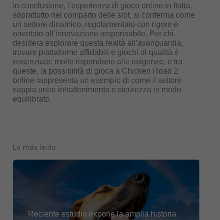
In conclusione, l’esperienza di gioco online in Italia,
soprattutto nel comparto delle slot, si conferma come
un settore dinamico, regolamentato con rigore e
orientato all’innovazione responsabile. Per chi
desidera esplorare questa realtà all’avanguardia,
trovare piattaforme affidabili e giochi di qualità è
essenziale: molte rispondono alle esigenze, e tra
queste, la possibilità di gioca a Chicken Road 2
online rappresenta un esempio di come il settore
sappia unire intrattenimento e sicurezza in modo
equilibrato.
Lo más leido
Reciente estudio expone la amplia historia