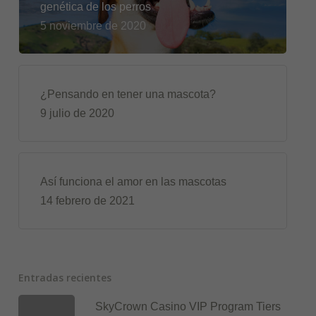
genética de los perros
5 noviembre de 2020
¿Pensando en tener una mascota?
9 julio de 2020
Así funciona el amor en las mascotas
14 febrero de 2021
Entradas recientes
SkyCrown Casino VIP Program Tiers