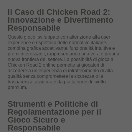
Il Caso di Chicken Road 2:
Innovazione e Divertimento
Responsabile
Questo gioco, sviluppato con attenzione alla user
experience e rispettoso delle normative italiane,
combina grafica accattivante, funzionalità intuitive e
premi interessanti, rappresentando una vera e propria
nuova frontiera del settore. La possibilità di gioca a
Chicken Road 2 online permette ai giocatori di
accedere a un’esperienza di intrattenimento di alta
qualità senza compromettere la sicurezza o la
trasparenza, assicurate da piattaforme di livello
premium.
Strumenti e Politiche di
Regolamentazione per il
Gioco Sicuro e
Responsabile