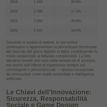
2019
1.450
20.8%
2020
1.700
17.2%
2021
2.050
20.6%
2022
2.420
18.5%
Secondo le analisi di settore, le slot online
continuano a rappresentare la percentuale dominante
del mercato del gioco digitale in Italia, contribuendo in
modo sostanziale al fatturato complessivo. La loro
attrattiva risiede non solo nella semplicità di accesso,
ma anche nell’offerta di esperienze sempre più
coinvolgenti e personalizzate — spesso incorporate
da innovazioni come realtà aumentata e intelligenza
artificiale.
Le Chiavi dell’Innovazione:
Sicurezza, Responsabilità
Sociale e Game Design