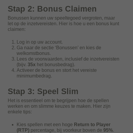
Stap 2: Bonus Claimen
Bonussen kunnen uw speeltegoed vergroten, maar
let op de inzetvereisten. Hier is hoe u een bonus kunt
claimen:
Log in op uw account.
Ga naar de sectie ‘Bonussen’ en kies de
welkomstbonus.
Lees de voorwaarden, inclusief de inzetvereisten
(bijv.
35x
het bonusbedrag).
Activeer de bonus en stort het vereiste
minimumbedrag.
Stap 3: Speel Slim
Het is essentieel om te begrijpen hoe de spellen
werken en om slimme keuzes te maken. Hier zijn
enkele tips:
Kies spellen met een hoge
Return to Player
(RTP)
percentage, bij voorkeur boven de
95%
.