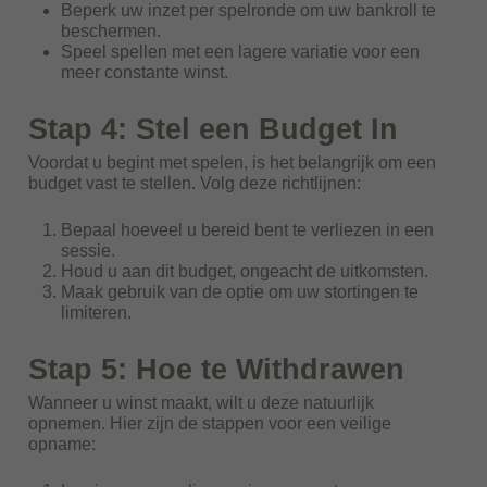
Beperk uw inzet per spelronde om uw bankroll te
beschermen.
Speel spellen met een lagere variatie voor een
meer constante winst.
Stap 4: Stel een Budget In
Voordat u begint met spelen, is het belangrijk om een
budget vast te stellen. Volg deze richtlijnen:
Bepaal hoeveel u bereid bent te verliezen in een
sessie.
Houd u aan dit budget, ongeacht de uitkomsten.
Maak gebruik van de optie om uw stortingen te
limiteren.
Stap 5: Hoe te Withdrawen
Wanneer u winst maakt, wilt u deze natuurlijk
opnemen. Hier zijn de stappen voor een veilige
opname: