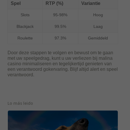
Spel
RTP (%)
Variantie
Slots
95-98%
Hoog
Blackjack
99.5%
Laag
Roulette
97.3%
Gemiddeld
Door deze stappen te volgen en bewust om te gaan
met uw speelgedrag, kunt u uw verliezen bij malina
casino minimaliseren en tegelijkertijd genieten van
een verantwoord gokervaring. Blijf altijd alert en speel
verantwoord.
Lo más leido