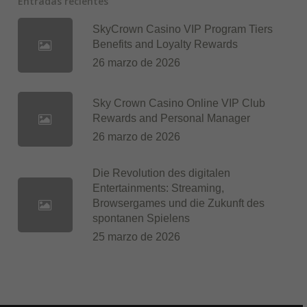
Entradas recientes
SkyCrown Casino VIP Program Tiers
Benefits and Loyalty Rewards
26 marzo de 2026
Sky Crown Casino Online VIP Club
Rewards and Personal Manager
26 marzo de 2026
Die Revolution des digitalen
Entertainments: Streaming,
Browsergames und die Zukunft des
spontanen Spielens
25 marzo de 2026