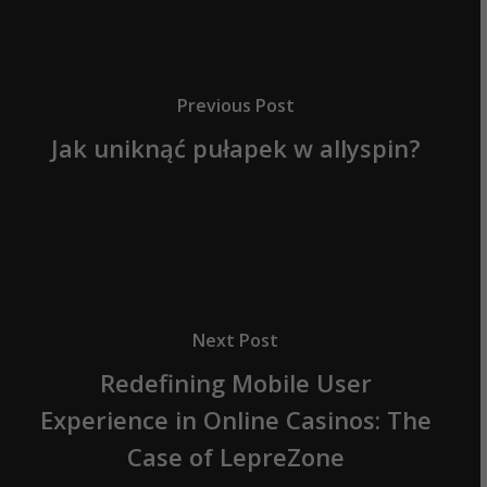
Previous Post
Jak uniknąć pułapek w allyspin?
Next Post
Redefining Mobile User
Experience in Online Casinos: The
Case of LepreZone