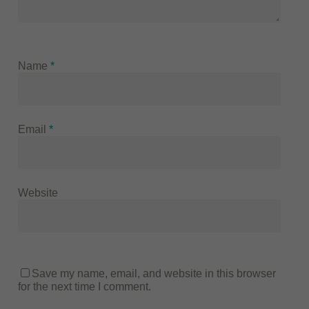
Name
*
Email
*
Website
Save my name, email, and website in this browser
for the next time I comment.