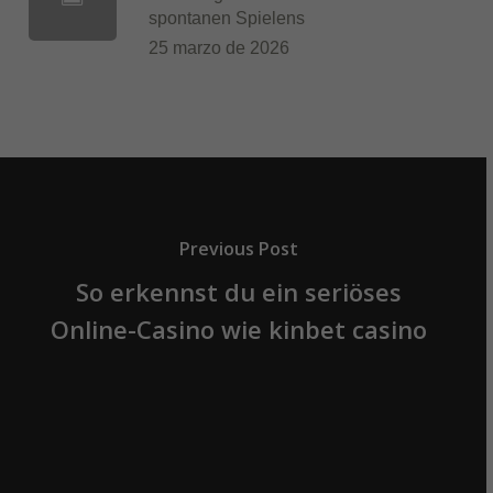
spontanen Spielens
25 marzo de 2026
Previous Post
So erkennst du ein seriöses
Online-Casino wie kinbet casino