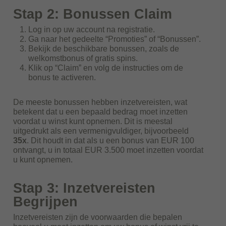
Stap 2: Bonussen Claim
Log in op uw account na registratie.
Ga naar het gedeelte “Promoties” of “Bonussen”.
Bekijk de beschikbare bonussen, zoals de
welkomstbonus of gratis spins.
Klik op “Claim” en volg de instructies om de
bonus te activeren.
De meeste bonussen hebben inzetvereisten, wat
betekent dat u een bepaald bedrag moet inzetten
voordat u winst kunt opnemen. Dit is meestal
uitgedrukt als een vermenigvuldiger, bijvoorbeeld
35x
. Dit houdt in dat als u een bonus van EUR 100
ontvangt, u in totaal EUR 3.500 moet inzetten voordat
u kunt opnemen.
Stap 3: Inzetvereisten
Begrijpen
Inzetvereisten zijn de voorwaarden die bepalen