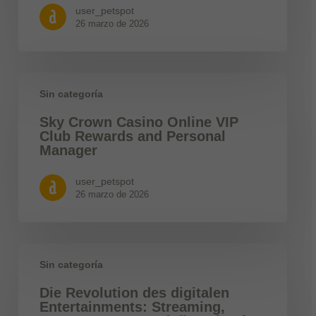
user_petspot
26 marzo de 2026
Sin categoría
Sky Crown Casino Online VIP
Club Rewards and Personal
Manager
user_petspot
26 marzo de 2026
Sin categoría
Die Revolution des digitalen
Entertainments: Streaming,