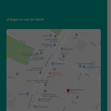
¡Llegar es así de fácil!