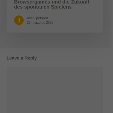
Browsergames und die Zukunft
des spontanen Spielens
user_petspot
25 marzo de 2026
Leave a Reply