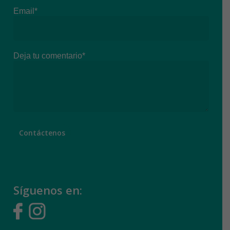
Email*
Deja tu comentario*
Síguenos en: