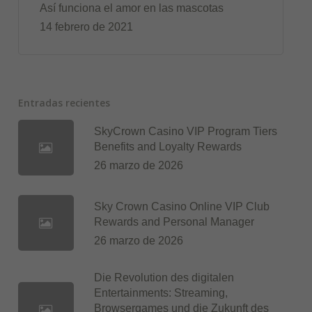
Así funciona el amor en las mascotas
14 febrero de 2021
Entradas recientes
SkyCrown Casino VIP Program Tiers
Benefits and Loyalty Rewards
26 marzo de 2026
Sky Crown Casino Online VIP Club
Rewards and Personal Manager
26 marzo de 2026
Die Revolution des digitalen
Entertainments: Streaming,
Browsergames und die Zukunft des