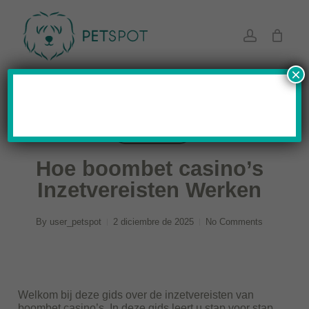
Skip
to
account
main
content
×
Sin categoría
Hoe boombet casino’s
Inzetvereisten Werken
By
user_petspot
2 diciembre de 2025
No Comments
Welkom bij deze gids over de inzetvereisten van
boombet casino’s. In deze gids leert u stap voor stap