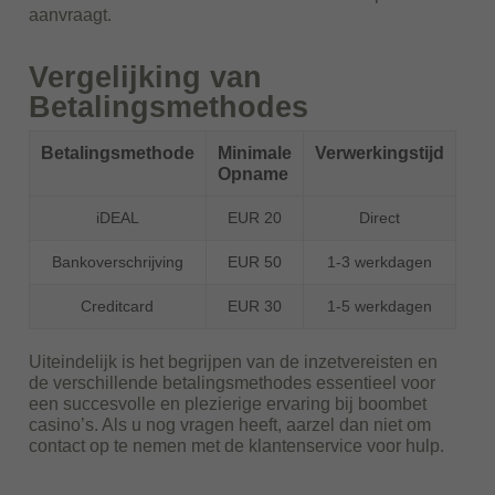
aanvraagt.
Vergelijking van
Betalingsmethodes
Betalingsmethode
Minimale
Verwerkingstijd
Opname
iDEAL
EUR 20
Direct
Bankoverschrijving
EUR 50
1-3 werkdagen
Creditcard
EUR 30
1-5 werkdagen
Uiteindelijk is het begrijpen van de inzetvereisten en
de verschillende betalingsmethodes essentieel voor
een succesvolle en plezierige ervaring bij boombet
casino’s. Als u nog vragen heeft, aarzel dan niet om
contact op te nemen met de klantenservice voor hulp.