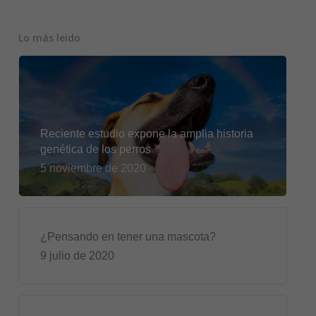
Lo más leido
Reciente estudio expone la amplia historia
genética de los perros
5 noviembre de 2020
¿Pensando en tener una mascota?
9 julio de 2020