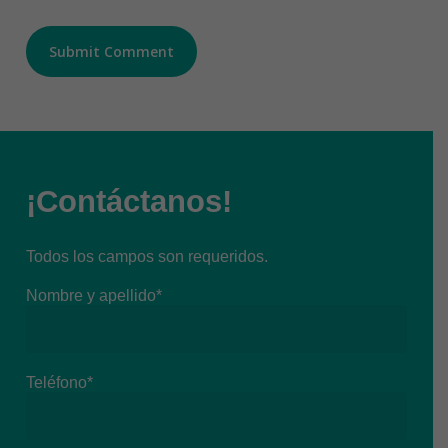
¡Contáctanos!
Todos los campos son requeridos.
Nombre y apellido*
Teléfono*