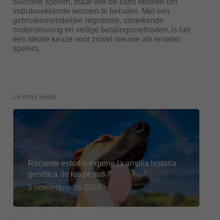
favoriete spellen, maar ook de kans hebben om
indrukwekkende winsten te behalen. Met een
gebruiksvriendelijke registratie, uitstekende
ondersteuning en veilige betalingsmethoden, is het
een ideale keuze voor zowel nieuwe als ervaren
spelers.
Lo más leido
Reciente estudio expone la amplia historia
genética de los perros
5 noviembre de 2020