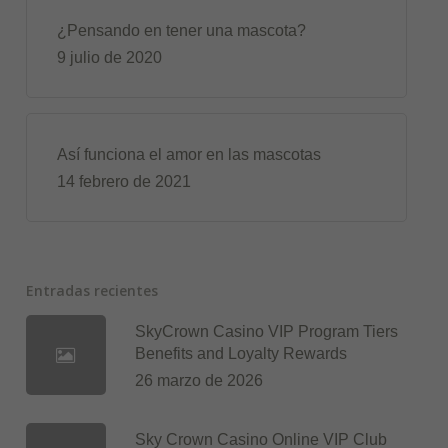
¿Pensando en tener una mascota?
9 julio de 2020
Así funciona el amor en las mascotas
14 febrero de 2021
Entradas recientes
SkyCrown Casino VIP Program Tiers
Benefits and Loyalty Rewards
26 marzo de 2026
Sky Crown Casino Online VIP Club