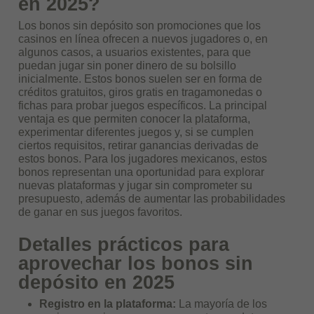
en 2025?
Los bonos sin depósito son promociones que los
casinos en línea ofrecen a nuevos jugadores o, en
algunos casos, a usuarios existentes, para que
puedan jugar sin poner dinero de su bolsillo
inicialmente. Estos bonos suelen ser en forma de
créditos gratuitos, giros gratis en tragamonedas o
fichas para probar juegos específicos. La principal
ventaja es que permiten conocer la plataforma,
experimentar diferentes juegos y, si se cumplen
ciertos requisitos, retirar ganancias derivadas de
estos bonos. Para los jugadores mexicanos, estos
bonos representan una oportunidad para explorar
nuevas plataformas y jugar sin comprometer su
presupuesto, además de aumentar las probabilidades
de ganar en sus juegos favoritos.
Detalles prácticos para
aprovechar los bonos sin
depósito en 2025
Registro en la plataforma:
La mayoría de los