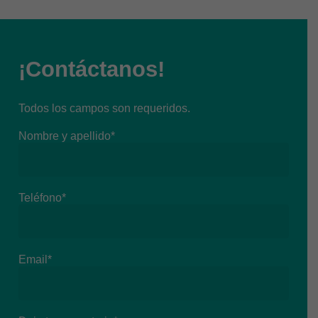
¡Contáctanos!
Todos los campos son requeridos.
Nombre y apellido*
Teléfono*
Email*