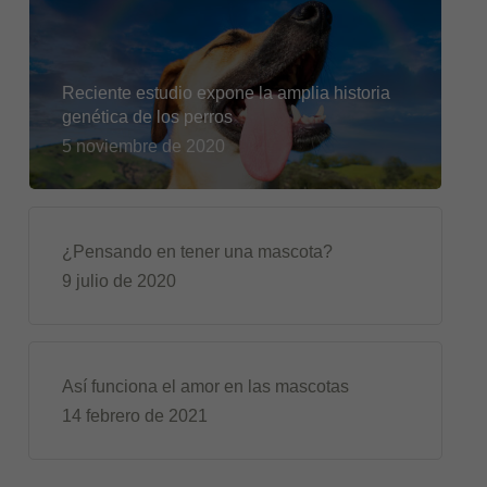
Reciente estudio expone la amplia historia
genética de los perros
5 noviembre de 2020
¿Pensando en tener una mascota?
9 julio de 2020
Así funciona el amor en las mascotas
14 febrero de 2021