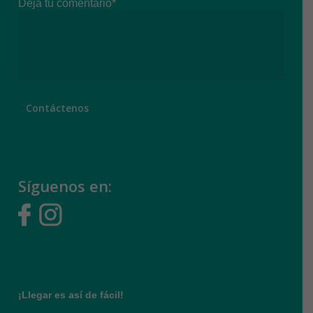
Deja tu comentario*
Síguenos en:
¡Llegar es así de fácil!