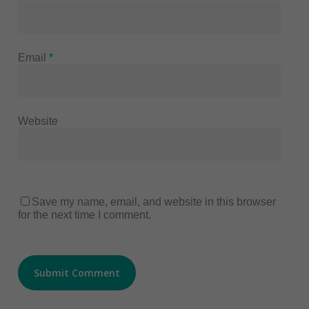
Email
*
Website
Save my name, email, and website in this browser
for the next time I comment.