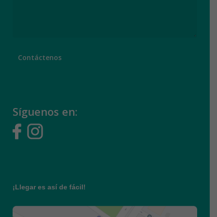
Síguenos en:
¡Llegar es así de fácil!