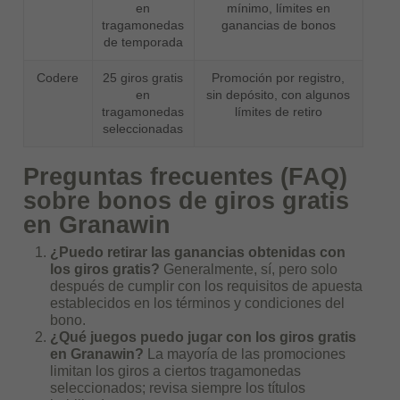
en
mínimo, límites en
tragamonedas
ganancias de bonos
de temporada
Codere
25 giros gratis
Promoción por registro,
en
sin depósito, con algunos
tragamonedas
límites de retiro
seleccionadas
Preguntas frecuentes (FAQ)
sobre bonos de giros gratis
en Granawin
¿Puedo retirar las ganancias obtenidas con
los giros gratis?
Generalmente, sí, pero solo
después de cumplir con los requisitos de apuesta
establecidos en los términos y condiciones del
bono.
¿Qué juegos puedo jugar con los giros gratis
en Granawin?
La mayoría de las promociones
limitan los giros a ciertos tragamonedas
seleccionados; revisa siempre los títulos