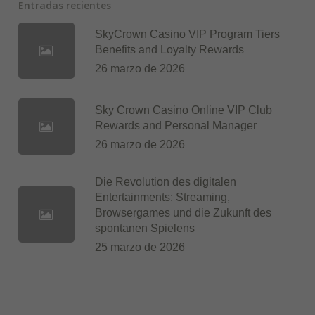
Entradas recientes
SkyCrown Casino VIP Program Tiers
Benefits and Loyalty Rewards
26 marzo de 2026
Sky Crown Casino Online VIP Club
Rewards and Personal Manager
26 marzo de 2026
Die Revolution des digitalen
Entertainments: Streaming,
Browsergames und die Zukunft des
spontanen Spielens
25 marzo de 2026