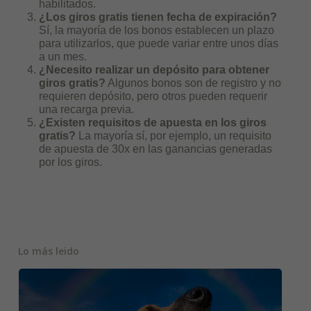
habilitados.
¿Los giros gratis tienen fecha de expiración?
Sí, la mayoría de los bonos establecen un plazo
para utilizarlos, que puede variar entre unos días
a un mes.
¿Necesito realizar un depósito para obtener
giros gratis?
Algunos bonos son de registro y no
requieren depósito, pero otros pueden requerir
una recarga previa.
¿Existen requisitos de apuesta en los giros
gratis?
La mayoría sí, por ejemplo, un requisito
de apuesta de 30x en las ganancias generadas
por los giros.
Lo más leido