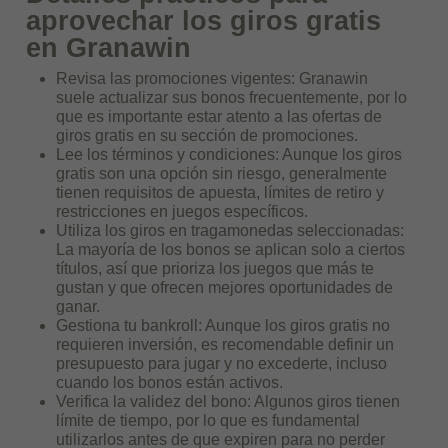
aprovechar los giros gratis
en Granawin
Revisa las promociones vigentes: Granawin
suele actualizar sus bonos frecuentemente, por lo
que es importante estar atento a las ofertas de
giros gratis en su sección de promociones.
Lee los términos y condiciones: Aunque los giros
gratis son una opción sin riesgo, generalmente
tienen requisitos de apuesta, límites de retiro y
restricciones en juegos específicos.
Utiliza los giros en tragamonedas seleccionadas:
La mayoría de los bonos se aplican solo a ciertos
títulos, así que prioriza los juegos que más te
gustan y que ofrecen mejores oportunidades de
ganar.
Gestiona tu bankroll: Aunque los giros gratis no
requieren inversión, es recomendable definir un
presupuesto para jugar y no excederte, incluso
cuando los bonos están activos.
Verifica la validez del bono: Algunos giros tienen
límite de tiempo, por lo que es fundamental
utilizarlos antes de que expiren para no perder