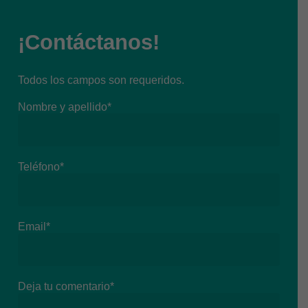
¡Contáctanos!
Todos los campos son requeridos.
Nombre y apellido*
Teléfono*
Email*
Deja tu comentario*