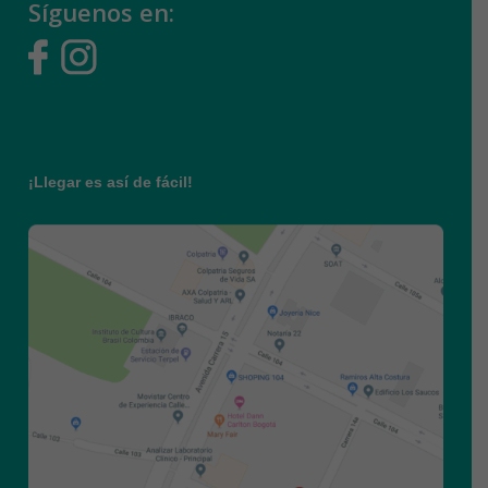
Síguenos en:
¡Llegar es así de fácil!