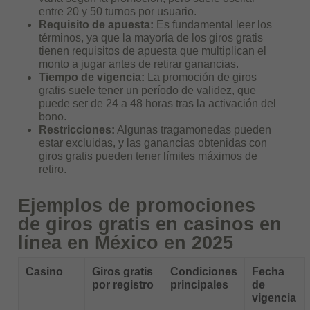
entre 20 y 50 turnos por usuario.
Requisito de apuesta:
Es fundamental leer los
términos, ya que la mayoría de los giros gratis
tienen requisitos de apuesta que multiplican el
monto a jugar antes de retirar ganancias.
Tiempo de vigencia:
La promoción de giros
gratis suele tener un período de validez, que
puede ser de 24 a 48 horas tras la activación del
bono.
Restricciones:
Algunas tragamonedas pueden
estar excluidas, y las ganancias obtenidas con
giros gratis pueden tener límites máximos de
retiro.
Ejemplos de promociones
de giros gratis en casinos en
línea en México en 2025
Casino
Giros gratis
Condiciones
Fecha
por registro
principales
de
vigencia