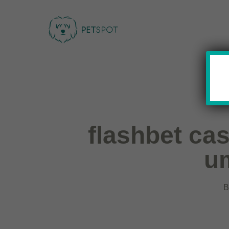
Skip
to
main
content
flashbet ca
u
B