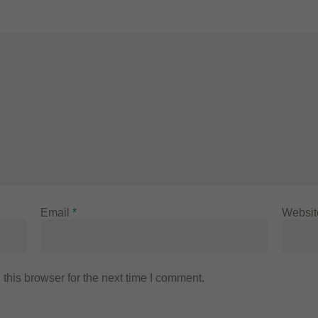
Email
*
Websit
this browser for the next time I comment.