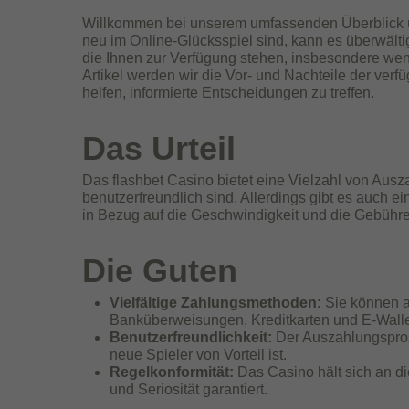
Willkommen bei unserem umfassenden Überblick 
neu im Online-Glücksspiel sind, kann es überwälti
die Ihnen zur Verfügung stehen, insbesondere we
Artikel werden wir die Vor- und Nachteile der ver
helfen, informierte Entscheidungen zu treffen.
Das Urteil
Das flashbet Casino bietet eine Vielzahl von Ausz
benutzerfreundlich sind. Allerdings gibt es auch 
in Bezug auf die Geschwindigkeit und die Gebühr
Die Guten
Vielfältige Zahlungsmethoden:
Sie können a
Banküberweisungen, Kreditkarten und E-Walle
Benutzerfreundlichkeit:
Der Auszahlungsprozes
neue Spieler von Vorteil ist.
Regelkonformität:
Das Casino hält sich an di
und Seriosität garantiert.