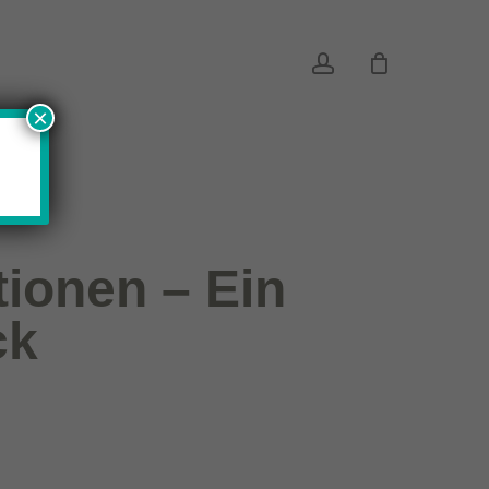
account
×
ionen – Ein
ck