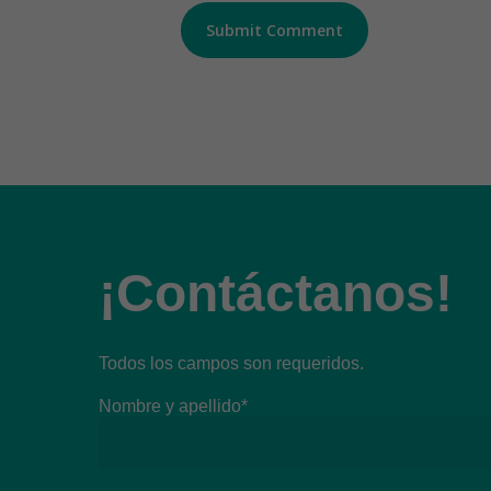
¡Contáctanos!
Todos los campos son requeridos.
Nombre y apellido*