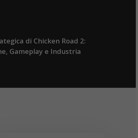
rategica di Chicken Road 2:
ne, Gameplay e Industria