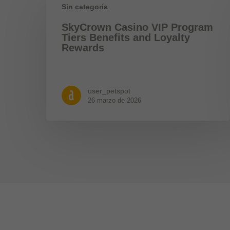
Sin categoría
SkyCrown Casino VIP Program
Tiers Benefits and Loyalty
Rewards
user_petspot
26 marzo de 2026