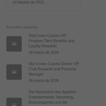
14 febrero de 2021
Entradas recientes
SkyCrown Casino VIP
Program Tiers Benefits and
Loyalty Rewards
26 marzo de 2026
Sky Crown Casino Online VIP
Club Rewards and Personal
Manager
26 marzo de 2026
Die Revolution des digitalen
Entertainments: Streaming,
Browsergames und die