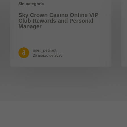
Sin categoría
Sky Crown Casino Online VIP
Club Rewards and Personal
Manager
user_petspot
26 marzo de 2026