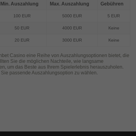
Min. Auszahlung
Max. Auszahlung
Gebühren
100 EUR
5000 EUR
5 EUR
50 EUR
4000 EUR
Keine
20 EUR
3000 EUR
Keine
hbet Casino eine Reihe von Auszahlungsoptionen bietet, die
llten Sie die möglichen Nachteile, wie langsame
n, um das Beste aus Ihrem Spielerlebnis herauszuholen.
 für Sie passende Auszahlungsoption zu wählen.