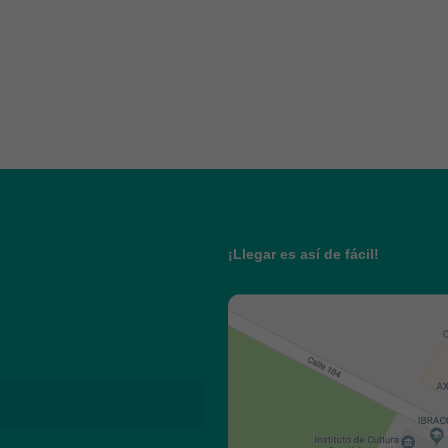
¡Llegar es así de fácil!