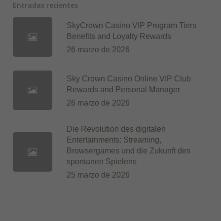
Entradas recientes
SkyCrown Casino VIP Program Tiers
Benefits and Loyalty Rewards
26 marzo de 2026
Sky Crown Casino Online VIP Club
Rewards and Personal Manager
26 marzo de 2026
Die Revolution des digitalen
Entertainments: Streaming,
Browsergames und die Zukunft des
spontanen Spielens
25 marzo de 2026