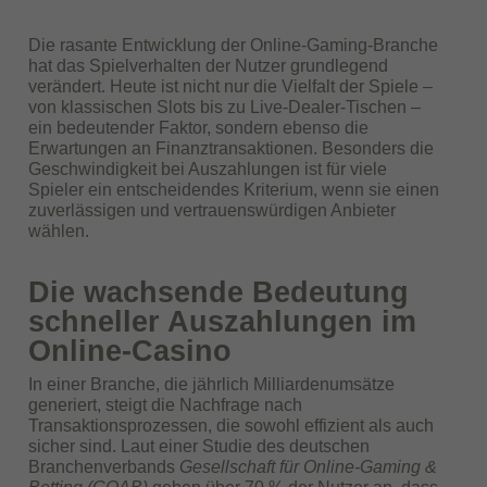
Die rasante Entwicklung der Online-Gaming-Branche
hat das Spielverhalten der Nutzer grundlegend
verändert. Heute ist nicht nur die Vielfalt der Spiele –
von klassischen Slots bis zu Live-Dealer-Tischen –
ein bedeutender Faktor, sondern ebenso die
Erwartungen an Finanztransaktionen. Besonders die
Geschwindigkeit bei Auszahlungen ist für viele
Spieler ein entscheidendes Kriterium, wenn sie einen
zuverlässigen und vertrauenswürdigen Anbieter
wählen.
Die wachsende Bedeutung
schneller Auszahlungen im
Online-Casino
In einer Branche, die jährlich Milliardenumsätze
generiert, steigt die Nachfrage nach
Transaktionsprozessen, die sowohl effizient als auch
sicher sind. Laut einer Studie des deutschen
Branchenverbands
Gesellschaft für Online-Gaming &