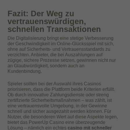
Fazit: Der Weg zu
vertrauenswürdigen,
schnellen Transaktionen
Die Digitalisierung bringt eine stetige Verbesserung
der Geschwindigkeit im Online-Glücksspiel mit sich,
ohne auf Sicherheits- und Vertrauensstandards zu
verzichten. Anbieter, die bei Auszahlungen auf
zügige, sichere Prozesse setzen, gewinnen nicht nur
an Glaubwürdigkeit, sondern auch an
Kundenbindung.
Spieler sollten bei der Auswahl ihres Casinos
priorisieren, dass die Plattform beide Kriterien erfüllt.
Ob durch innovative Zahlungsdienste oder streng
zertifizierte Sicherheitsmaßnahmen – was zählt, ist
eine vertrauensvolle Umgebung, in der Gewinne
schnell und sicher ausgezahlt werden können. Für
Nutzer, die besonderen Wert auf diese Aspekte legen,
bietet das PowerUp Casino eine überzeugende
Lösung – nämlich ein echtes
casino mit schneller