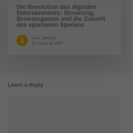
Die Revolution des digitalen
Entertainments: Streaming,
Browsergames und die Zukunft
des spontanen Spielens
user_petspot
25 marzo de 2026
Leave a Reply