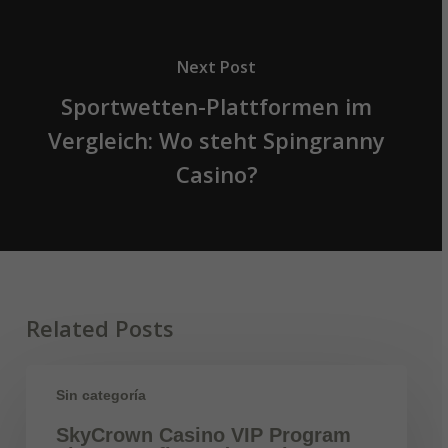
Next Post
Sportwetten-Plattformen im
Vergleich: Wo steht Spingranny
Casino?
Related Posts
Sin categoría
SkyCrown Casino VIP Program