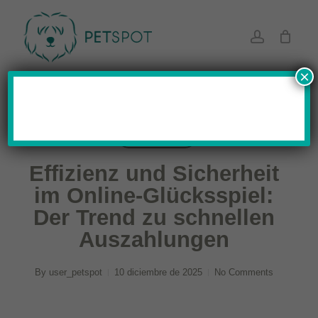
Skip
to
account
main
content
×
Sin categoría
Effizienz und Sicherheit
im Online-Glücksspiel:
Der Trend zu schnellen
Auszahlungen
By
user_petspot
10 diciembre de 2025
No Comments