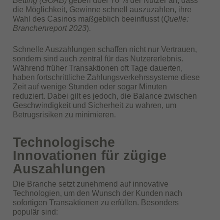
Betting (GOAB)
geben über 70 % der Nutzer an, dass
die Möglichkeit, Gewinne schnell auszuzahlen, ihre
Wahl des Casinos maßgeblich beeinflusst (
Quelle:
Branchenreport 2023
).
Schnelle Auszahlungen schaffen nicht nur Vertrauen,
sondern sind auch zentral für das Nutzererlebnis.
Während früher Transaktionen oft Tage dauerten,
haben fortschrittliche Zahlungsverkehrssysteme diese
Zeit auf wenige Stunden oder sogar Minuten
reduziert. Dabei gilt es jedoch, die Balance zwischen
Geschwindigkeit und Sicherheit zu wahren, um
Betrugsrisiken zu minimieren.
Technologische
Innovationen für zügige
Auszahlungen
Die Branche setzt zunehmend auf innovative
Technologien, um den Wunsch der Kunden nach
sofortigen Transaktionen zu erfüllen. Besonders
populär sind: