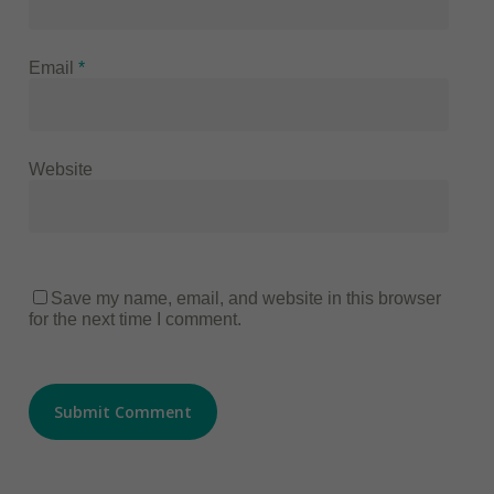
Email
*
Website
Save my name, email, and website in this browser
for the next time I comment.