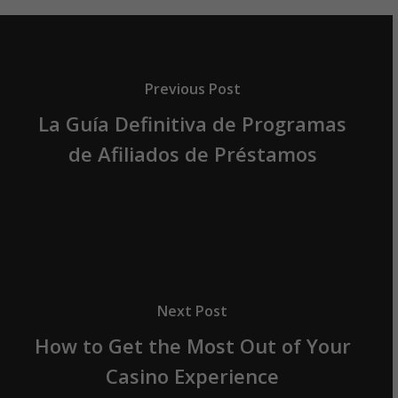
Previous Post
La Guía Definitiva de Programas
de Afiliados de Préstamos
Next Post
How to Get the Most Out of Your
Casino Experience