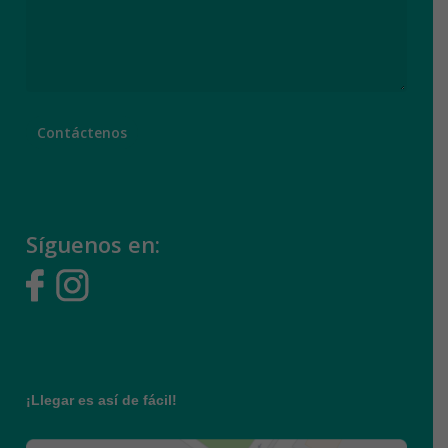
Síguenos en:
¡Llegar es así de fácil!