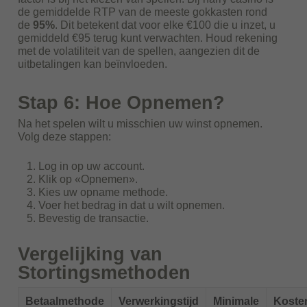
de gemiddelde RTP van de meeste gokkasten rond
de
95%
. Dit betekent dat voor elke €100 die u inzet, u
gemiddeld €95 terug kunt verwachten. Houd rekening
met de volatiliteit van de spellen, aangezien dit de
uitbetalingen kan beïnvloeden.
Stap 6: Hoe Opnemen?
Na het spelen wilt u misschien uw winst opnemen.
Volg deze stappen:
Log in op uw account.
Klik op «Opnemen».
Kies uw opname methode.
Voer het bedrag in dat u wilt opnemen.
Bevestig de transactie.
Vergelijking van
Stortingsmethoden
Betaalmethode
Verwerkingstijd
Minimale
Koste