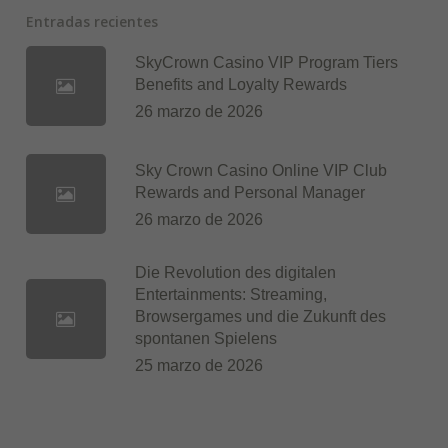
Entradas recientes
SkyCrown Casino VIP Program Tiers
Benefits and Loyalty Rewards
26 marzo de 2026
Sky Crown Casino Online VIP Club
Rewards and Personal Manager
26 marzo de 2026
Die Revolution des digitalen
Entertainments: Streaming,
Browsergames und die Zukunft des
spontanen Spielens
25 marzo de 2026