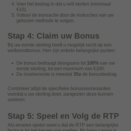
Voer het bedrag in dat u wilt storten (minimaal
€10).
Voltooi de transactie door de instructies van uw
gekozen methode te volgen.
Stap 4: Claim uw Bonus
Bij uw eerste storting heeft u mogelijk recht op een
welkomstbonus. Hier zijn enkele belangrijke punten:
De bonus bedraagt doorgaans tot
100%
van uw
eerste storting, tot een maximum van €100.
De inzetvereiste is meestal
35x
de bonusbedrag.
Controleer altijd de specifieke bonusvoorwaarden
voordat u uw storting doet, aangezien deze kunnen
variëren.
Stap 5: Speel en Volg de RTP
Als ervaren speler weet u dat de RTP een belangrijke
factor is bij het kiezen van spellen. Bij harry casino is