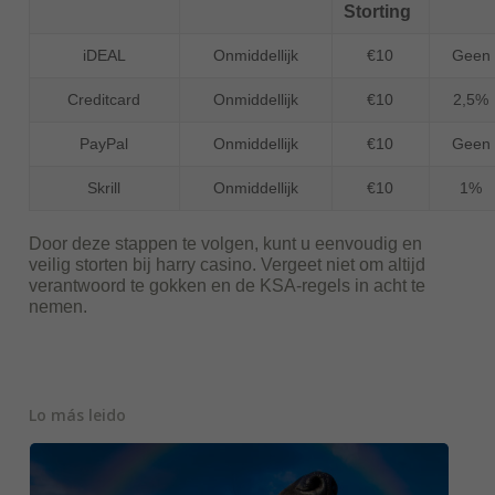
Storting
iDEAL
Onmiddellijk
€10
Geen
Creditcard
Onmiddellijk
€10
2,5%
PayPal
Onmiddellijk
€10
Geen
Skrill
Onmiddellijk
€10
1%
Door deze stappen te volgen, kunt u eenvoudig en
veilig storten bij harry casino. Vergeet niet om altijd
verantwoord te gokken en de KSA-regels in acht te
nemen.
Lo más leido