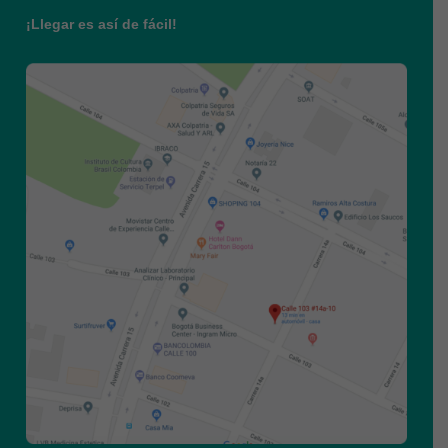
¡Llegar es así de fácil!