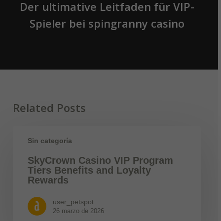
Der ultimative Leitfaden für VIP-
Spieler bei spingranny casino
Related Posts
Sin categoría
SkyCrown Casino VIP Program
Tiers Benefits and Loyalty
Rewards
user_petspot
26 marzo de 2026