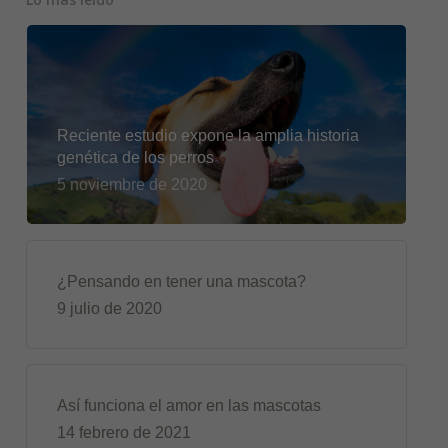
Reciente estudio expone la amplia historia
genética de los perros
5 noviembre de 2020
¿Pensando en tener una mascota?
9 julio de 2020
Así funciona el amor en las mascotas
14 febrero de 2021