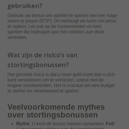
gebruiken?
Gebruik uw bonus om spellen te spelen met een hoge
return to player (RTP). Dit verhoogt uw kans om winst
te maken. Let ook op de inzetvereisten en kies
spellen die bijdragen aan het voldoen aan deze
vereisten.
Wat zijn de risico’s van
stortingsbonussen?
Het grootste risico is dat u meer geld inzet dan u zich
kunt veroorloven om te verliezen, vooral met de
hogere inzetvereisten. Het is cruciaal om een budget
te stellen en verantwoord te spelen.
Veelvoorkomende mythes
over stortingsbonussen
Mythe:
U kunt de bonus meteen opnamem.
Feit: