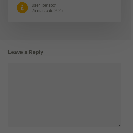
user_petspot
25 marzo de 2026
Leave a Reply