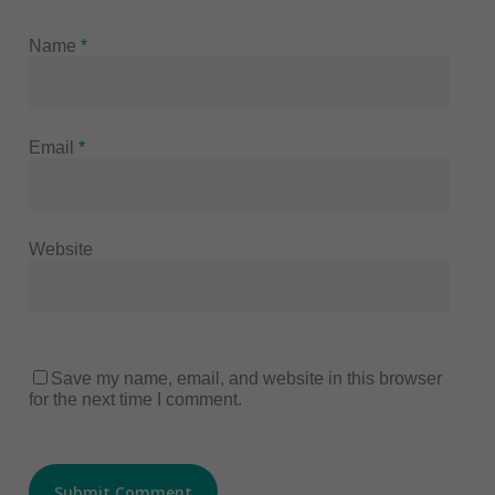
Name
*
Email
*
Website
Save my name, email, and website in this browser
for the next time I comment.