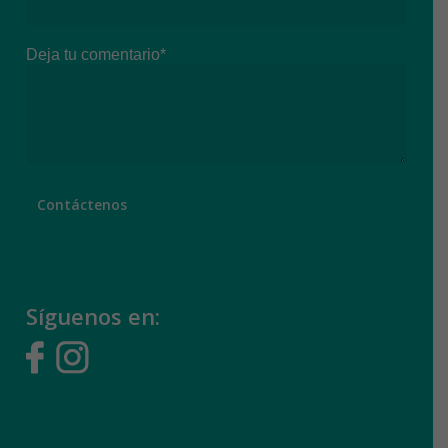
Deja tu comentario*
Síguenos en: