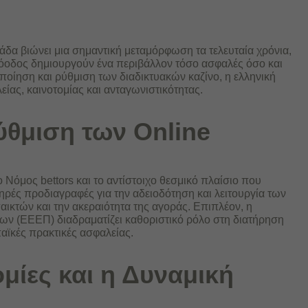
άδα βιώνει μια σημαντική μεταμόρφωση τα τελευταία χρόνια,
ρόοδος δημιουργούν ένα περιβάλλον τόσο ασφαλές όσο και
οποίηση και ρύθμιση των διαδικτυακών καζίνο, η ελληνική
ίας, καινοτομίας και ανταγωνιστικότητας.
ύθμιση των Online
Νόμος bettors και το αντίστοιχο θεσμικό πλαίσιο που
ηρές προδιαγραφές για την αδειοδότηση και λειτουργία των
παικτών και την ακεραιότητα της αγοράς. Επιπλέον, η
ων (ΕΕΕΠ) διαδραματίζει καθοριστικό ρόλο στη διατήρηση
αϊκές πρακτικές ασφαλείας.
μίες και η Δυναμική