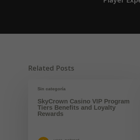
Related Posts
Sin categoría
SkyCrown Casino VIP Program
Tiers Benefits and Loyalty
Rewards