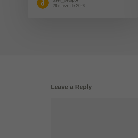
user_petspot
26 marzo de 2026
Leave a Reply