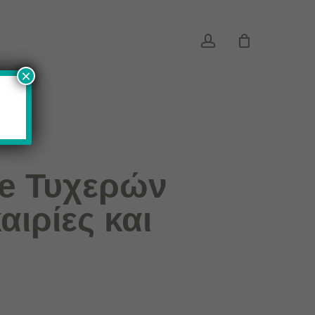
account
×
ne Τυχερών
ιρίες και