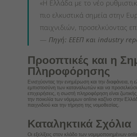
«Η Ελλάδα με το νέο ρυθμιστικ
πιο ελκυστικά σημεία στην Ευ
παιχνιδιών, προσελκύοντας επε
—
Πηγή: ΕΕΕΠ και industry rep
Προοπτικές και η Ση
Πληροφόρησης
Ενισχύοντας την ενημέρωση και την διαφάνεια, η ε
εμπιστοσύνη των καταναλωτών και να προσελκύσει 
επιχειρήσεις, η σωστή πληροφόρηση είναι ζωτικής
την ποικιλία των νόμιμων online καζίνο στην Ελλά
παιχνιδιού και την τήρηση της νομοθεσίας.
Καταληκτικά Σχόλια
Οι εξελίξεις στον κλάδο των νομιμοποιημένων onli