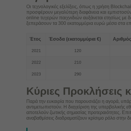
Οι τεχνολογικές εξελίξεις, όπως η χρήση Blockchai
προσφέρουν μεγαλύτερη διαφάνεια και εμπιστοσύνη
online τυχερών παιχνιδιών αυξάνεται ετησίως με 
ξεπεράσουν τα 300 εκατομμύρια ευρώ μέσα στα επ
Έτος
Έσοδα (εκατομμύρια €)
Αριθμός
2021
120
2022
210
2023
290
Κύριες Προκλήσεις κ
Παρά την ευκαιρία που παρουσιάζει η αγορά, υπά
αντιμετωπιστούν. Η διαχείριση της υπερβολικής ε
αποτελούν ζωτικής σημασίας προτεραιότητες. Επιπλ
αναβαθμίσεις διαδραματίζουν κρίσιμο ρόλο στην 