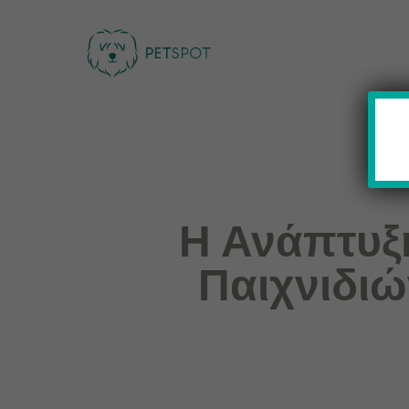
Skip
to
main
content
Η Ανάπτυξ
Παιχνιδιώ