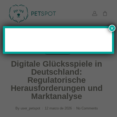
Skip
to
account
main
content
×
Sin categoría
Digitale Glücksspiele in
Deutschland:
Regulatorische
Herausforderungen und
Marktanalyse
By
user_petspot
12 marzo de 2026
No Comments