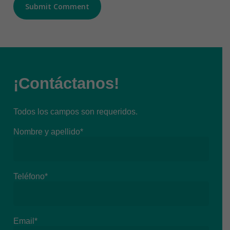
¡Contáctanos!
Todos los campos son requeridos.
Nombre y apellido*
Teléfono*
Email*