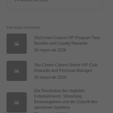
Entradas recientes
SkyCrown Casino VIP Program Tiers
Benefits and Loyalty Rewards
26 marzo de 2026
Sky Crown Casino Online VIP Club
Rewards and Personal Manager
26 marzo de 2026
Die Revolution des digitalen
Entertainments: Streaming,
Browsergames und die Zukunft des
spontanen Spielens