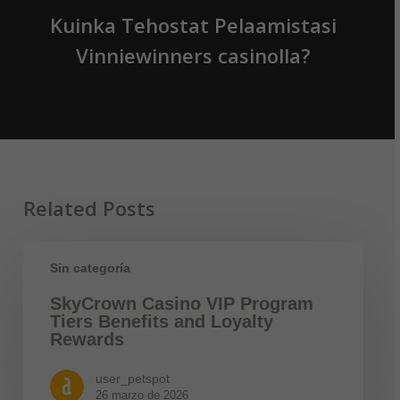
Kuinka Tehostat Pelaamistasi
Vinniewinners casinolla?
Related Posts
Sin categoría
SkyCrown Casino VIP Program
Tiers Benefits and Loyalty
Rewards
user_petspot
26 marzo de 2026