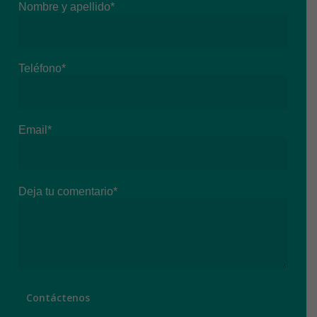
Nombre y apellido*
Teléfono*
Email*
Deja tu comentario*