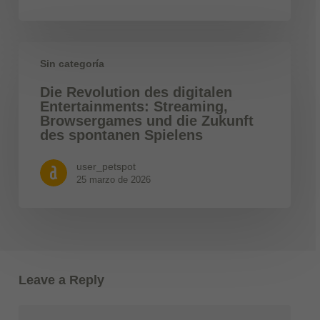
Sin categoría
Die Revolution des digitalen
Entertainments: Streaming,
Browsergames und die Zukunft
des spontanen Spielens
user_petspot
25 marzo de 2026
Leave a Reply