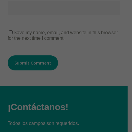
Save my name, email, and website in this browser
for the next time I comment.
¡Contáctanos!
Todos los campos son requeridos.