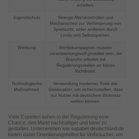
erhalten.
Jugendschutz
Strenge Alterskontrollen und
Mechanismen zur Verhinderung von
Spielsucht, unter anderem durch
Limits und Selbstsperren.
Werbung
Werbekampagnen müssen
verantwortungsvoll gestaltet sein; die
Branche arbeitet mit
Regulierungsstellen an klaren
Richtlinien.
Technologische
Verwendung moderner Tools wie
Maßnahmen
Geolocation, um sicherzustellen, dass
nur Nutzer mit deutschem Wohnsitz
wetten können.
Viele Experten sehen in der Regulierung eine
Chance, den Markt nachhaltiger und fairer zu
gestalten. Unternehmen wie supabet-deutschland.de
bieten dabei Orientierungshilfen für Verbraucher, um