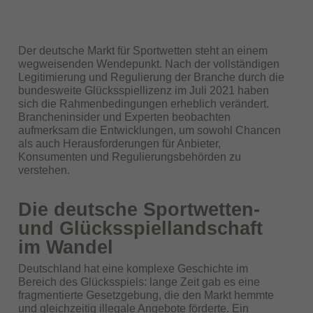
Der deutsche Markt für Sportwetten steht an einem
wegweisenden Wendepunkt. Nach der vollständigen
Legitimierung und Regulierung der Branche durch die
bundesweite Glücksspiellizenz im Juli 2021 haben
sich die Rahmenbedingungen erheblich verändert.
Brancheninsider und Experten beobachten
aufmerksam die Entwicklungen, um sowohl Chancen
als auch Herausforderungen für Anbieter,
Konsumenten und Regulierungsbehörden zu
verstehen.
Die deutsche Sportwetten-
und Glücksspiellandschaft
im Wandel
Deutschland hat eine komplexe Geschichte im
Bereich des Glücksspiels: lange Zeit gab es eine
fragmentierte Gesetzgebung, die den Markt hemmte
und gleichzeitig illegale Angebote förderte. Ein