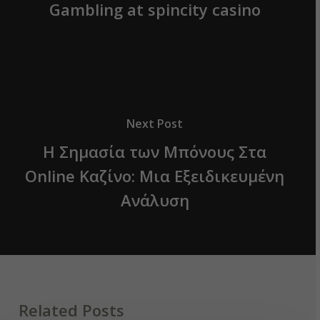
Gambling at spincity casino
Next Post
Η Σημασία των Μπόνους Στα
Online Καζίνο: Μια Εξειδικευμένη
Ανάλυση
Related Posts