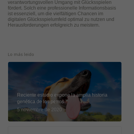
verantwortungsvollen Umgang mit Glücksspielen
fördert. Solch eine professionelle Informationsbasis
ist essenziell, um die vielfältigen Chancen im
digitalen Glücksspielumfeld optimal zu nutzen und
Herausforderungen erfolgreich zu meistern.
Lo más leido
Reciente estudio expone la amplia historia
genética de los perros
5 noviembre de 2020