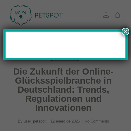
Skip
to
account
main
content
×
Sin categoría
Die Zukunft der Online-
Glücksspielbranche in
Deutschland: Trends,
Regulationen und
Innovationen
By
user_petspot
12 enero de 2026
No Comments