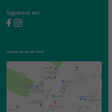
Síguenos en:
¡Llegar es así de fácil!