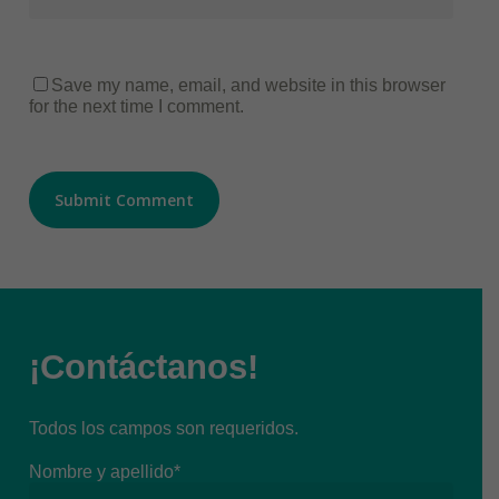
Save my name, email, and website in this browser
for the next time I comment.
¡Contáctanos!
Todos los campos son requeridos.
Nombre y apellido*