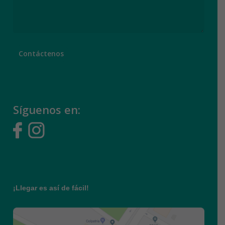
Síguenos en:
¡Llegar es así de fácil!