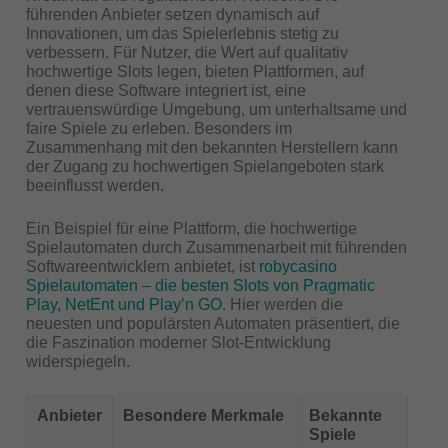
führenden Anbieter setzen dynamisch auf
Innovationen, um das Spielerlebnis stetig zu
verbessern. Für Nutzer, die Wert auf qualitativ
hochwertige Slots legen, bieten Plattformen, auf
denen diese Software integriert ist, eine
vertrauenswürdige Umgebung, um unterhaltsame und
faire Spiele zu erleben. Besonders im
Zusammenhang mit den bekannten Herstellern kann
der Zugang zu hochwertigen Spielangeboten stark
beeinflusst werden.
Ein Beispiel für eine Plattform, die hochwertige
Spielautomaten durch Zusammenarbeit mit führenden
Softwareentwicklern anbietet, ist
robycasino
Spielautomaten – die besten Slots von Pragmatic
Play, NetEnt und Play’n GO
. Hier werden die
neuesten und populärsten Automaten präsentiert, die
die Faszination moderner Slot-Entwicklung
widerspiegeln.
Anbieter
Besondere Merkmale
Bekannte
Spiele