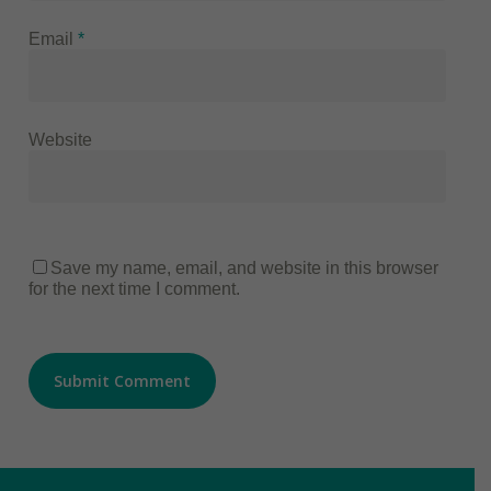
Email
*
Website
Save my name, email, and website in this browser
for the next time I comment.