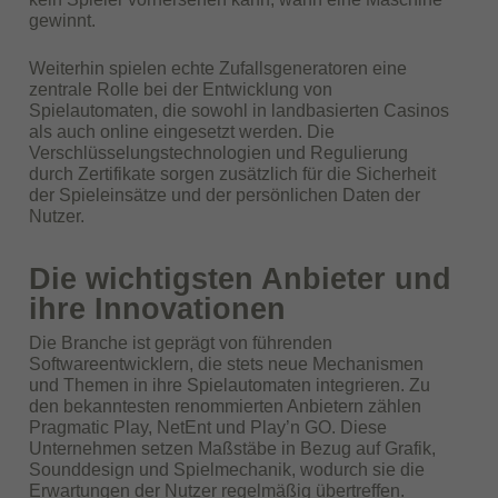
gewinnt.
Weiterhin spielen echte Zufallsgeneratoren eine
zentrale Rolle bei der Entwicklung von
Spielautomaten, die sowohl in landbasierten Casinos
als auch online eingesetzt werden. Die
Verschlüsselungstechnologien und Regulierung
durch Zertifikate sorgen zusätzlich für die Sicherheit
der Spieleinsätze und der persönlichen Daten der
Nutzer.
Die wichtigsten Anbieter und
ihre Innovationen
Die Branche ist geprägt von führenden
Softwareentwicklern, die stets neue Mechanismen
und Themen in ihre Spielautomaten integrieren. Zu
den bekanntesten renommierten Anbietern zählen
Pragmatic Play, NetEnt und Play’n GO. Diese
Unternehmen setzen Maßstäbe in Bezug auf Grafik,
Sounddesign und Spielmechanik, wodurch sie die
Erwartungen der Nutzer regelmäßig übertreffen.