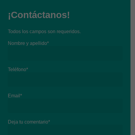
¡Contáctanos!
Todos los campos son requeridos.
Nombre y apellido*
Teléfono*
Email*
Deja tu comentario*