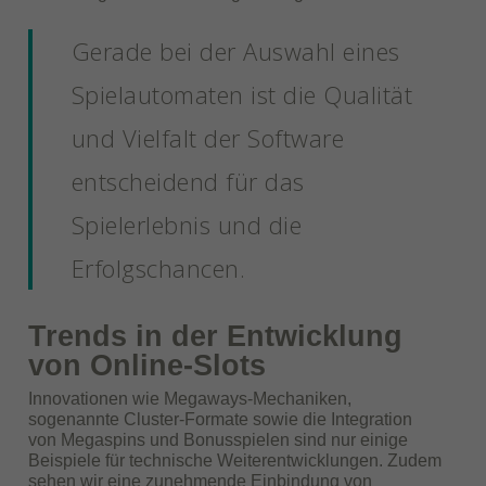
Gerade bei der Auswahl eines
Spielautomaten ist die Qualität
und Vielfalt der Software
entscheidend für das
Spielerlebnis und die
Erfolgschancen.
Trends in der Entwicklung
von Online-Slots
Innovationen wie Megaways-Mechaniken,
sogenannte Cluster-Formate sowie die Integration
von Megaspins und Bonusspielen sind nur einige
Beispiele für technische Weiterentwicklungen. Zudem
sehen wir eine zunehmende Einbindung von