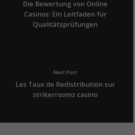
Die Bewertung von Online
Casinos: Ein Leitfaden für
Qualitätsprüfungen
Next Post
Les Taux de Redistribution sur
strikerroomz casino