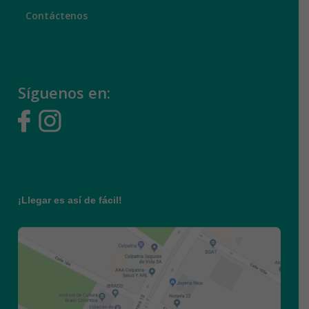
Síguenos en:
¡Llegar es así de fácil!