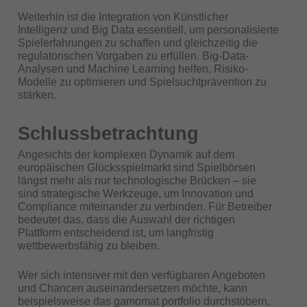
Weiterhin ist die Integration von Künstlicher
Intelligenz und Big Data essentiell, um personalisierte
Spielerfahrungen zu schaffen und gleichzeitig die
regulatorischen Vorgaben zu erfüllen. Big-Data-
Analysen und Machine Learning helfen, Risiko-
Modelle zu optimieren und Spielsuchtprävention zu
stärken.
Schlussbetrachtung
Angesichts der komplexen Dynamik auf dem
europäischen Glücksspielmarkt sind Spielbörsen
längst mehr als nur technologische Brücken – sie
sind strategische Werkzeuge, um Innovation und
Compliance miteinander zu verbinden. Für Betreiber
bedeutet das, dass die Auswahl der richtigen
Plattform entscheidend ist, um langfristig
wettbewerbsfähig zu bleiben.
Wer sich intensiver mit den verfügbaren Angeboten
und Chancen auseinandersetzen möchte, kann
beispielsweise das gamomat portfolio durchstöbern,