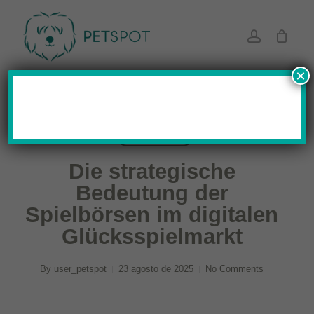
Skip
to
account
main
content
×
Sin categoría
Die strategische
Bedeutung der
Spielbörsen im digitalen
Glücksspielmarkt
By
user_petspot
23 agosto de 2025
No Comments