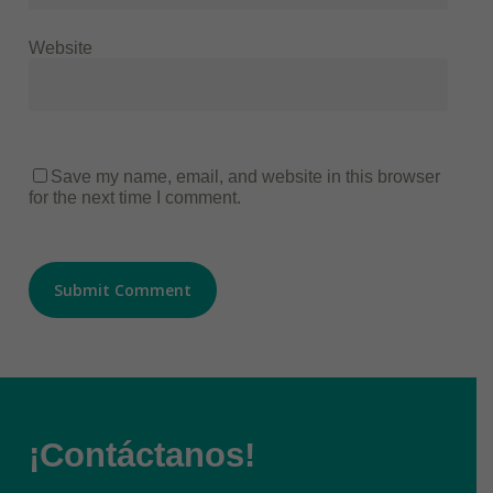
Website
Save my name, email, and website in this browser
for the next time I comment.
¡Contáctanos!