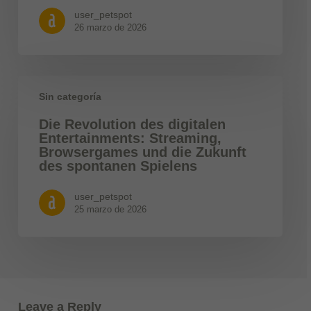
user_petspot
26 marzo de 2026
Sin categoría
Die Revolution des digitalen
Entertainments: Streaming,
Browsergames und die Zukunft
des spontanen Spielens
user_petspot
25 marzo de 2026
Leave a Reply