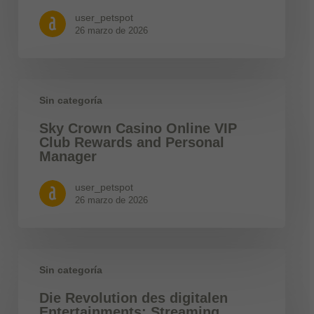
user_petspot
26 marzo de 2026
Sin categoría
Sky Crown Casino Online VIP
Club Rewards and Personal
Manager
user_petspot
26 marzo de 2026
Sin categoría
Die Revolution des digitalen
Entertainments: Streaming,