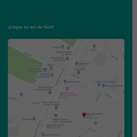
¡Llegar es así de fácil!