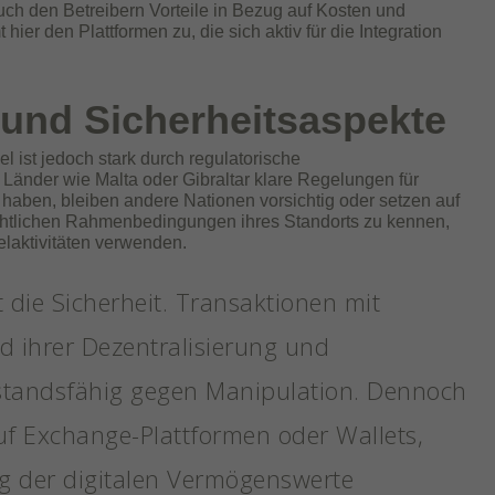
uch den Betreibern Vorteile in Bezug auf Kosten und
er den Plattformen zu, die sich aktiv für die Integration
und Sicherheitsaspekte
 ist jedoch stark durch regulatorische
änder wie Malta oder Gibraltar klare Regelungen für
 haben, bleiben andere Nationen vorsichtig oder setzen auf
 rechtlichen Rahmenbedingungen ihres Standorts zu kennen,
elaktivitäten verwenden.
t die Sicherheit. Transaktionen mit
 ihrer Dezentralisierung und
standsfähig gegen Manipulation. Dennoch
uf Exchange-Plattformen oder Wallets,
g der digitalen Vermögenswerte