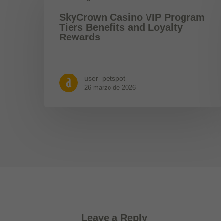
SkyCrown Casino VIP Program
Tiers Benefits and Loyalty
Rewards
user_petspot
26 marzo de 2026
Leave a Reply