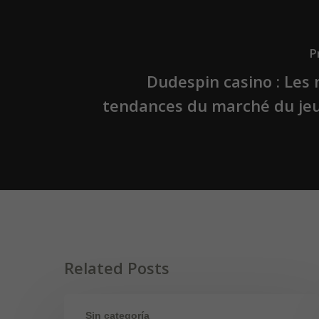
P
Dudespin casino : Les 
tendances du marché du jeu
Related Posts
Sin categoría