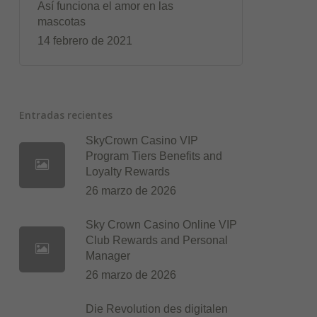
Así funciona el amor en las
mascotas
14 febrero de 2021
Entradas recientes
SkyCrown Casino VIP
Program Tiers Benefits and
Loyalty Rewards
26 marzo de 2026
Sky Crown Casino Online VIP
Club Rewards and Personal
Manager
26 marzo de 2026
Die Revolution des digitalen