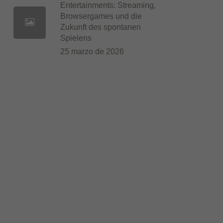
Entertainments: Streaming,
Browsergames und die
Zukunft des spontanen
Spielens
25 marzo de 2026