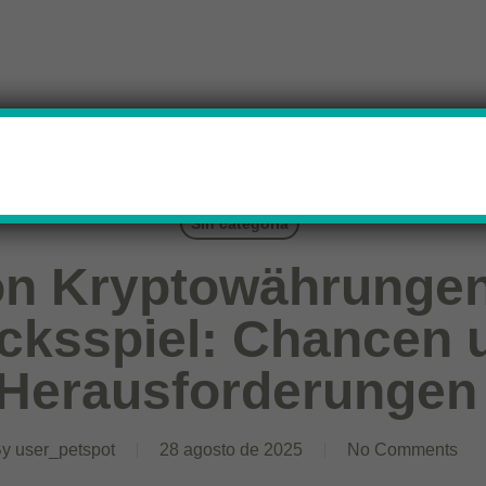
Sin categoría
on Kryptowährungen
cksspiel: Chancen 
Herausforderungen
By
user_petspot
28 agosto de 2025
No Comments