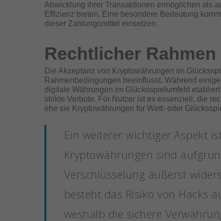
Abwicklung ihrer Transaktionen ermöglichen als a
Effizienz bieten. Eine besondere Bedeutung kommt hi
dieser Zahlungsmittel einsetzen.
Rechtlicher Rahmen 
Die Akzeptanz von Kryptowährungen im Glücksspiel
Rahmenbedingungen beeinflusst. Während einige L
digitale Währungen im Glücksspielumfeld etabliert
strikte Verbote. Für Nutzer ist es essenziell, die
ehe sie Kryptowährungen für Wett- oder Glücksspi
Ein weiterer wichtiger Aspekt is
Kryptowährungen sind aufgrund
Verschlüsselung äußerst wider
besteht das Risiko von Hacks a
weshalb die sichere Verwahrun