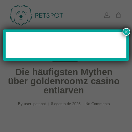
Skip
to
account
main
content
×
Sin categoría
Die häufigsten Mythen
über goldenroomz casino
entlarven
By
user_petspot
8 agosto de 2025
No Comments