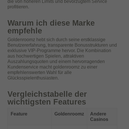
die von höheren Limits und bevorzugtem Service
profitieren.
Warum ich diese Marke
empfehle
Goldenroomz hebt sich durch seine erstklassige
Benutzererfahrung, transparente Bonusstrukturen und
exklusive VIP-Programme hervor. Die Kombination
aus hochwertigen Spielen, attraktiven
Auszahlungsquoten und einem hervorragenden
Kundenservice macht goldenroomz zu einer
empfehlenswerten Wahl für alle
Glücksspielenthusiasten.
Vergleichstabelle der
wichtigsten Features
Feature
Goldenroomz
Andere
Casinos