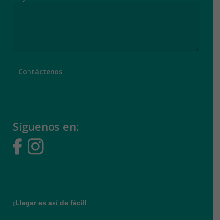
Síguenos en:
¡Llegar es así de fácil!