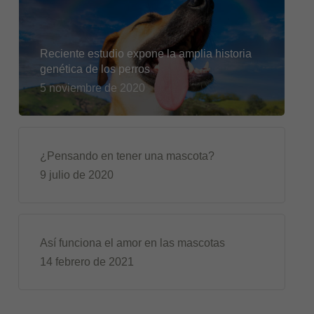
Reciente estudio expone la amplia historia
genética de los perros
5 noviembre de 2020
¿Pensando en tener una mascota?
9 julio de 2020
Así funciona el amor en las mascotas
14 febrero de 2021