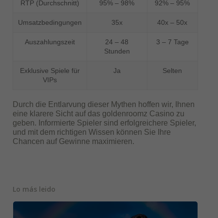
RTP (Durchschnitt)
95% – 98%
92% – 95%
Umsatzbedingungen
35x
40x – 50x
Auszahlungszeit
24 – 48
3 – 7 Tage
Stunden
Exklusive Spiele für
Ja
Selten
VIPs
Durch die Entlarvung dieser Mythen hoffen wir, Ihnen
eine klarere Sicht auf das goldenroomz Casino zu
geben. Informierte Spieler sind erfolgreichere Spieler,
und mit dem richtigen Wissen können Sie Ihre
Chancen auf Gewinne maximieren.
Lo más leido