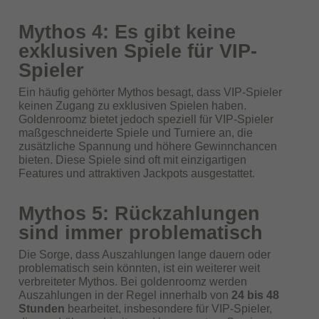
Mythos 4: Es gibt keine
exklusiven Spiele für VIP-
Spieler
Ein häufig gehörter Mythos besagt, dass VIP-Spieler
keinen Zugang zu exklusiven Spielen haben.
Goldenroomz bietet jedoch speziell für VIP-Spieler
maßgeschneiderte Spiele und Turniere an, die
zusätzliche Spannung und höhere Gewinnchancen
bieten. Diese Spiele sind oft mit einzigartigen
Features und attraktiven Jackpots ausgestattet.
Mythos 5: Rückzahlungen
sind immer problematisch
Die Sorge, dass Auszahlungen lange dauern oder
problematisch sein könnten, ist ein weiterer weit
verbreiteter Mythos. Bei goldenroomz werden
Auszahlungen in der Regel innerhalb von
24 bis 48
Stunden
bearbeitet, insbesondere für VIP-Spieler,