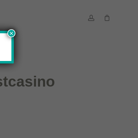
account
×
stcasino