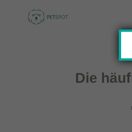
Skip
to
main
content
Die häuf