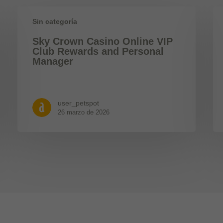
Sin categoría
Sky Crown Casino Online VIP
Club Rewards and Personal
Manager
user_petspot
26 marzo de 2026