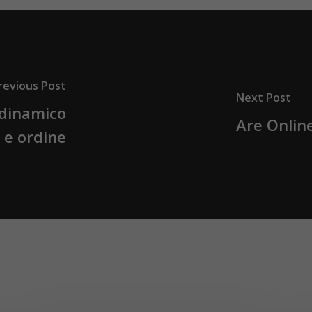
revious Post
Next Post
 dinamico
Are Onlin
 e ordine