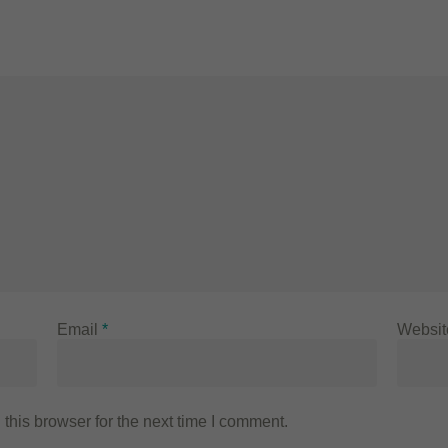
Email
*
Websit
this browser for the next time I comment.