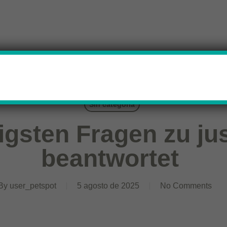
Sin categoría
igsten Fragen zu ju
beantwortet
By
user_petspot
5 agosto de 2025
No Comments