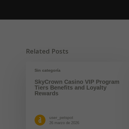
Related Posts
Sin categoría
SkyCrown Casino VIP Program
Tiers Benefits and Loyalty
Rewards
user_petspot
26 marzo de 2026