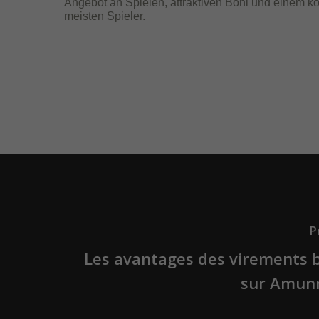
Angebot an Spielen, attraktiven Boni und einem k
meisten Spieler.
P
Les avantages des virements 
sur Amunr