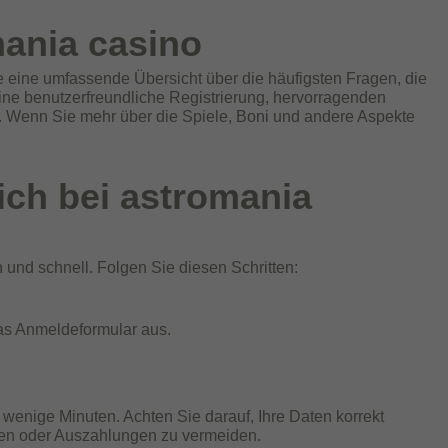
mania casino
e eine umfassende Übersicht über die häufigsten Fragen, die
ine benutzerfreundliche Registrierung, hervorragenden
 Wenn Sie mehr über die Spiele, Boni und andere Aspekte
mich bei astromania
h und schnell. Folgen Sie diesen Schritten:
das Anmeldeformular aus.
 wenige Minuten. Achten Sie darauf, Ihre Daten korrekt
en oder Auszahlungen zu vermeiden.