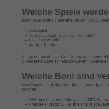
Welche Spiele werd
astromania casino bietet eine Vielzahl von Spielen
Slot-Spiele
Tischspiele (z.B. Blackjack, Roulette)
Live-Casino-Spiele
Jackpot-Spiele
Einige der beliebtesten Slot-Spiele haben eine
RT
Spiele bieten unterschiedliche Gewinnmöglichkei
Welche Boni sind ve
Das Casino bietet attraktive Boni für neue Spiele
gehören:
Willkommensbonus: Oftmals ein 100% Bonus b
Freispiele: Bis zu 50 Freispiele für ausgewählt