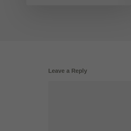
Leave a Reply