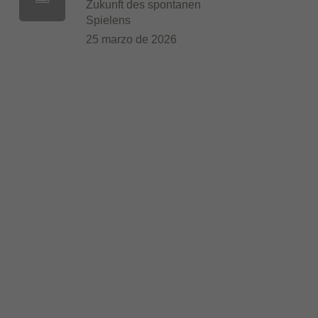
Zukunft des spontanen
Spielens
25 marzo de 2026