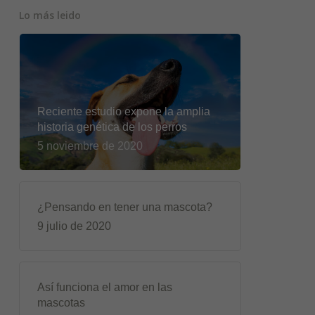
Lo más leido
Reciente estudio expone la amplia
historia genética de los perros
5 noviembre de 2020
¿Pensando en tener una mascota?
9 julio de 2020
Así funciona el amor en las
mascotas