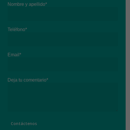
Nombre y apellido*
Teléfono*
Email*
Deja tu comentario*