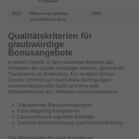
Freispiele
2023
Willkommenspakete
350€
mit Mehrfach-Boni
Qualitätskriterien für
glaubwürdige
Bonusangebote
In einem Umfeld, in dem unseriöse Anbieter das
Vertrauen der Spieler schädigen können, gewinnt die
Transparenz an Bedeutung. Ein seriöses Online-
Casino zeichnet sich durch klare Bedingungen,
verantwortungsvolles Spiel und eine gute
Nutzererfahrung aus. Relevant sind insbesondere:
Transparente Bonusbedingungen
Faire Wagering-Konditionen
Lizenzierte und regulierte Betreiber
Saubere Implementierung und Nutzeraufklärung
Das Bewusstsein für diese Kriterien ist