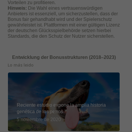
Vorteilen zu profitieren.
Hinweis:
Die Wahl eines vertrauenswürdigen
Anbieters ist essenziell, um sicherzustellen, dass der
Bonus fair gehandhabt wird und der Spielerschutz
gewährleistet ist. Plattformen mit einer gültigen Lizenz
der deutschen Glücksspielbehörde setzen hierbei
Standards, die den Schutz der Nutzer sicherstellen.
Entwicklung der Bonusstrukturen (2018–2023)
Lo más leido
Reciente estudio expone la amplia historia
genética de los perros
5 noviembre de 2020