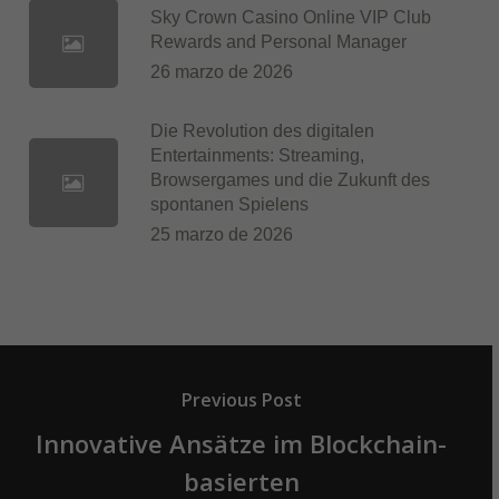
Sky Crown Casino Online VIP Club
Rewards and Personal Manager
26 marzo de 2026
Die Revolution des digitalen
Entertainments: Streaming,
Browsergames und die Zukunft des
spontanen Spielens
25 marzo de 2026
Previous Post
Innovative Ansätze im Blockchain-
basierten