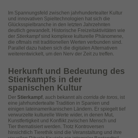
Im Spannungsfeld zwischen jahrhundertealter Kultur
und innovativen Spieltechnologien hat sich die
Glücksspielbranche in den letzten Jahrzehnten
deutlich gewandelt. Historische Freizeitaktivitäten wie
der
Stierkampf
sind komplexe kulturelle Phänomene,
die oftmals mit traditionellen Werten verbunden sind.
Parallel dazu haben sich die digitalen Alternativen
weiterentwickelt, um den Nerv der Zeit zu treffen.
Herkunft und Bedeutung des
Stierkampfs in der
spanischen Kultur
Der
Stierkampf
, auch bekannt als
corrida de toros
, ist
eine jahrhundertealte Tradition in Spanien und
einigen lateinamerikanischen Ländern. Er spiegelt tief
verwurzelte kulturelle Werte wider, in denen Mut,
Kunstfertigkeit und Konflikt zwischen Mensch und
Tier thematisiert werden. Trotz Kontroversen
hinsichtlich Tierethik sind die Veranstaltung und ihre