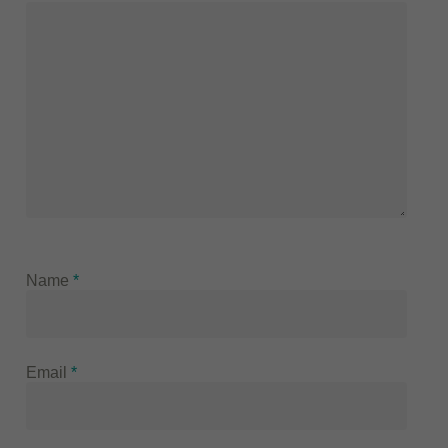
Name
*
Email
*