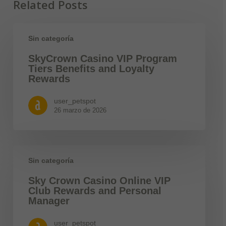
Related Posts
Sin categoría
SkyCrown Casino VIP Program
Tiers Benefits and Loyalty
Rewards
user_petspot
26 marzo de 2026
Sin categoría
Sky Crown Casino Online VIP
Club Rewards and Personal
Manager
user_petspot