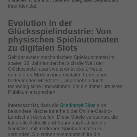
visuellen Rituale für viele ein integraler Bestandteil
ihrer Identität.
Evolution in der
Glücksspielindustrie: Von
physischen Spielautomaten
zu digitalen Slots
Seit der ersten mechanischen Spielautomaten im
späten 19. Jahrhundert hat sich die Welt der
Glücksspiele rasant weiterentwickelt. Heute
dominieren
Slots
in ihrer digitalen Form einen
bedeutenden Marktanteil, angetrieben durch
technologische Innovationen, die ein immer breiteres
Publikum ansprechen.
Interessant ist, dass die
Stierkampf Slots
eine
besondere Nische innerhalb der Online-Casino-
Landschaft darstellen. Diese Spiele versuchen, die
kulturelle Ästhetik und Spannung traditioneller
Spektakel mit modernen Spielautomaten zu
verbinden. Sie stehen exemplarisch für die