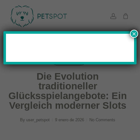
Skip
to
account
main
content
×
Sin categoría
Die Evolution
traditioneller
Glücksspielangebote: Ein
Vergleich moderner Slots
By
user_petspot
9 enero de 2026
No Comments