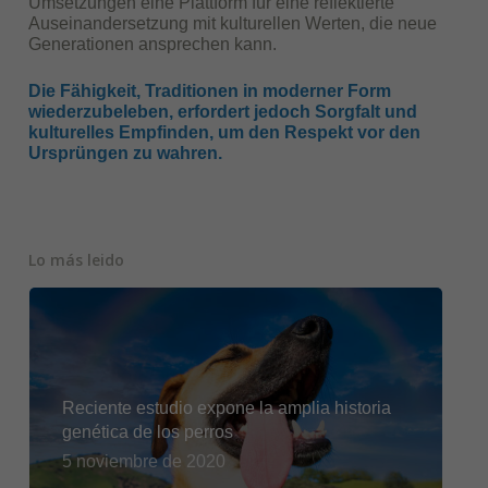
Umsetzungen eine Plattform für eine reflektierte
Auseinandersetzung mit kulturellen Werten, die neue
Generationen ansprechen kann.
Die Fähigkeit, Traditionen in moderner Form
wiederzubeleben, erfordert jedoch Sorgfalt und
kulturelles Empfinden, um den Respekt vor den
Ursprüngen zu wahren.
Lo más leido
Reciente estudio expone la amplia historia
genética de los perros
5 noviembre de 2020