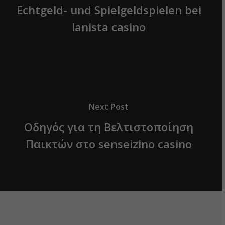
Echtgeld- und Spielgeldspielen bei
lanista casino
Next Post
Οδηγός για τη Βελτιστοποίηση
Παικτών στο senseizino casino