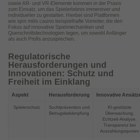
sowie AR- und VR-Elemente kommen in der Praxis
zum Einsatz, um das Spielerlebnis immersiver und
individueller zu gestalten. Hierbei sind Plattformen
wie spin mills casino beispielhafte Vorreiter, die den
Fokus auf innovative Spielmechaniken und
Querschnittstechnologien legen, um sowohl Anfänger
als auch Profis anzusprechen.
Regulatorische
Herausforderungen und
Innovationen: Schutz und
Freiheit im Einklang
Aspekt
Herausforderung
Innovative Ansätz
Spielerschutz
Suchtprävention und
KI-gestützte
Betrugsbekämpfung
Überwachung,
Echtzeit-Analyse,
Transparenz bei
Auszahlungsquoten