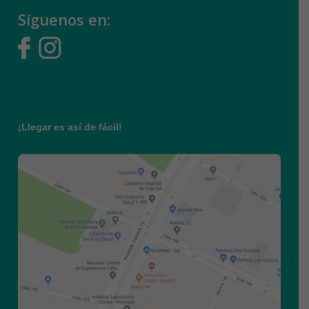
Síguenos en:
¡Llegar es así de fácil!