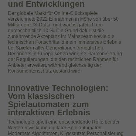
und Entwicklungen
Der globale Markt für Online-Glücksspiele
verzeichnete 2022 Einnahmen in Höhe von über
50
Milliarden US-Dollar
und wächst jährlich um
durchschnittlich 10 %. Ein Grund dafür ist die
zunehmende Akzeptanz im Mainstream sowie die
technischen Fortschritte, die ein immersives Erlebnis
bei Spielern aller Generationen ermöglichen.
Besonders in Europa sehen wir eine Harmonisierung
der Regulierungen, die den rechtlichen Rahmen für
Anbieter erweitert, während gleichzeitig der
Konsumentenschutz gestärkt wird.
Innovative Technologien:
Vom klassischen
Spielautomaten zum
interaktiven Erlebnis
Technologie spielt eine entscheidende Rolle bei der
Weiterentwicklung digitaler Spielautomaten.
Modernste Algorithmen, KI-gestützte Personalisierung