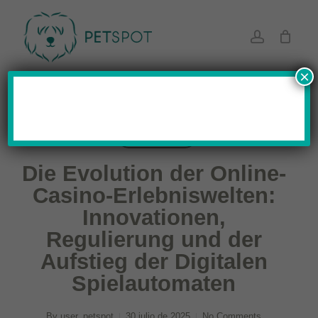
Skip
to
account
main
content
×
Sin categoría
Die Evolution der Online-
Casino-Erlebniswelten:
Innovationen,
Regulierung und der
Aufstieg der Digitalen
Spielautomaten
By
user_petspot
30 julio de 2025
No Comments