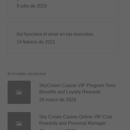
9 julio de 2020
Así funciona el amor en las mascotas
14 febrero de 2021
Entradas recientes
SkyCrown Casino VIP Program Tiers
Benefits and Loyalty Rewards
26 marzo de 2026
Sky Crown Casino Online VIP Club
Rewards and Personal Manager