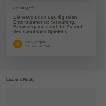
Sin categoría
Die Revolution des digitalen
Entertainments: Streaming,
Browsergames und die Zukunft
des spontanen Spielens
user_petspot
25 marzo de 2026
Leave a Reply