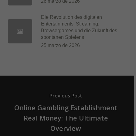
26 marzo de 2026
Die Revolution des digitalen
Entertainments: Streaming,
Browsergames und die Zukunft des
spontanen Spielens
25 marzo de 2026
Previous Post
Online Gambling Establishment
Real Money: The Ultimate
Overview