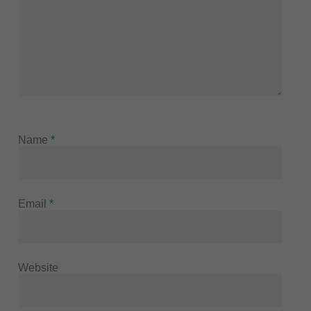
Name
*
Email
*
Website