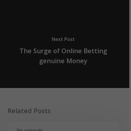
Next Post
The Surge of Online Betting
genuine Money
Related Posts
Sin categoría