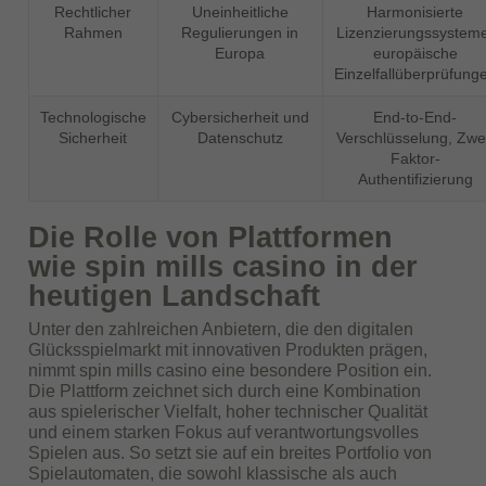
Rechtlicher
Uneinheitliche
Harmonisierte
Rahmen
Regulierungen in
Lizenzierungssystem
Europa
europäische
Einzelfallüberprüfung
Technologische
Cybersicherheit und
End-to-End-
Sicherheit
Datenschutz
Verschlüsselung, Zwe
Faktor-
Authentifizierung
Die Rolle von Plattformen
wie spin mills casino in der
heutigen Landschaft
Unter den zahlreichen Anbietern, die den digitalen
Glücksspielmarkt mit innovativen Produkten prägen,
nimmt spin mills casino eine besondere Position ein.
Die Plattform zeichnet sich durch eine Kombination
aus spielerischer Vielfalt, hoher technischer Qualität
und einem starken Fokus auf verantwortungsvolles
Spielen aus. So setzt sie auf ein breites Portfolio von
Spielautomaten, die sowohl klassische als auch