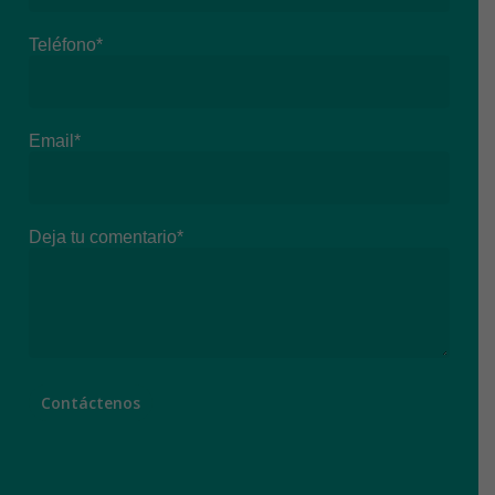
Teléfono*
Email*
Deja tu comentario*