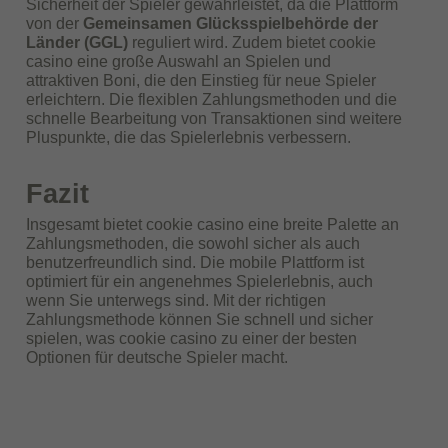
Sicherheit der Spieler gewährleistet, da die Plattform
von der
Gemeinsamen Glücksspielbehörde der
Länder (GGL)
reguliert wird. Zudem bietet cookie
casino eine große Auswahl an Spielen und
attraktiven Boni, die den Einstieg für neue Spieler
erleichtern. Die flexiblen Zahlungsmethoden und die
schnelle Bearbeitung von Transaktionen sind weitere
Pluspunkte, die das Spielerlebnis verbessern.
Fazit
Insgesamt bietet cookie casino eine breite Palette an
Zahlungsmethoden, die sowohl sicher als auch
benutzerfreundlich sind. Die mobile Plattform ist
optimiert für ein angenehmes Spielerlebnis, auch
wenn Sie unterwegs sind. Mit der richtigen
Zahlungsmethode können Sie schnell und sicher
spielen, was cookie casino zu einer der besten
Optionen für deutsche Spieler macht.