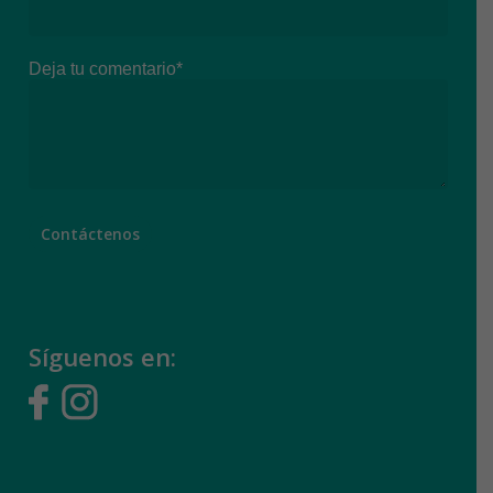
Deja tu comentario*
Síguenos en: