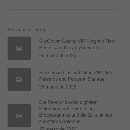
Entradas recientes
SkyCrown Casino VIP Program Tiers
Benefits and Loyalty Rewards
26 marzo de 2026
Sky Crown Casino Online VIP Club
Rewards and Personal Manager
26 marzo de 2026
Die Revolution des digitalen
Entertainments: Streaming,
Browsergames und die Zukunft des
spontanen Spielens
25 marzo de 2026