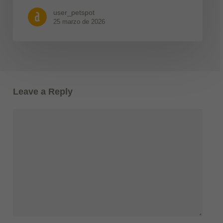
user_petspot
25 marzo de 2026
Leave a Reply