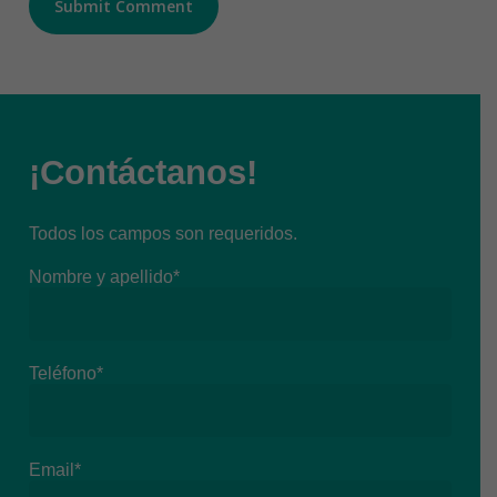
¡Contáctanos!
Todos los campos son requeridos.
Nombre y apellido*
Teléfono*
Email*