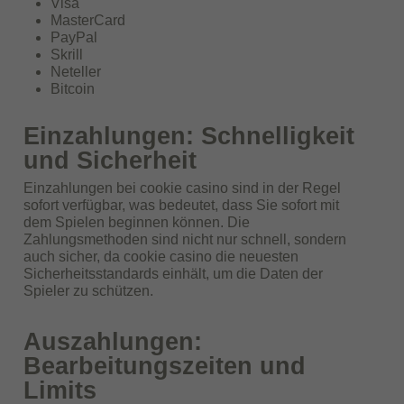
Visa
MasterCard
PayPal
Skrill
Neteller
Bitcoin
Einzahlungen: Schnelligkeit
und Sicherheit
Einzahlungen bei cookie casino sind in der Regel
sofort verfügbar, was bedeutet, dass Sie sofort mit
dem Spielen beginnen können. Die
Zahlungsmethoden sind nicht nur schnell, sondern
auch sicher, da cookie casino die neuesten
Sicherheitsstandards einhält, um die Daten der
Spieler zu schützen.
Auszahlungen:
Bearbeitungszeiten und
Limits