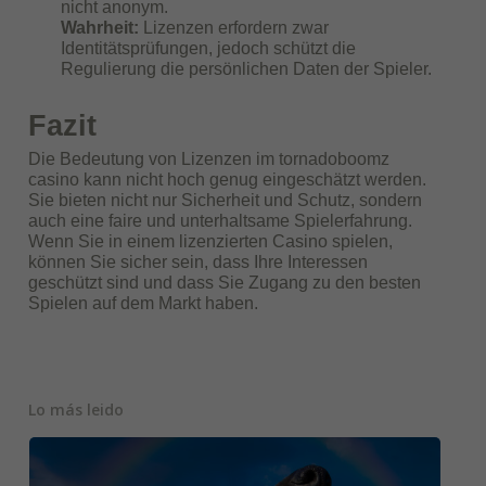
nicht anonym.
Wahrheit:
Lizenzen erfordern zwar
Identitätsprüfungen, jedoch schützt die
Regulierung die persönlichen Daten der Spieler.
Fazit
Die Bedeutung von Lizenzen im tornadoboomz
casino kann nicht hoch genug eingeschätzt werden.
Sie bieten nicht nur Sicherheit und Schutz, sondern
auch eine faire und unterhaltsame Spielerfahrung.
Wenn Sie in einem lizenzierten Casino spielen,
können Sie sicher sein, dass Ihre Interessen
geschützt sind und dass Sie Zugang zu den besten
Spielen auf dem Markt haben.
Lo más leido