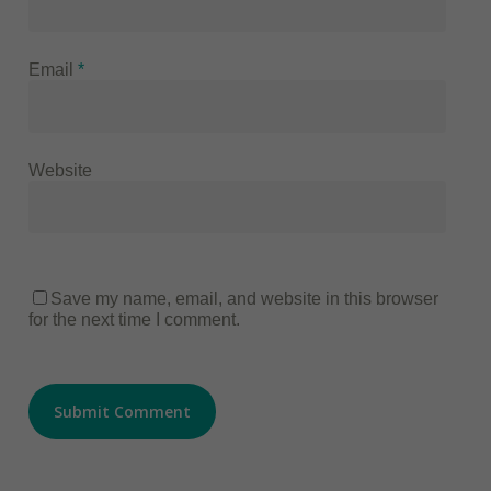
Email
*
Website
Save my name, email, and website in this browser
for the next time I comment.