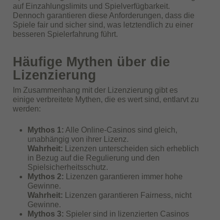
auf Einzahlungslimits und Spielverfügbarkeit.
Dennoch garantieren diese Anforderungen, dass die
Spiele fair und sicher sind, was letztendlich zu einer
besseren Spielerfahrung führt.
Häufige Mythen über die
Lizenzierung
Im Zusammenhang mit der Lizenzierung gibt es
einige verbreitete Mythen, die es wert sind, entlarvt zu
werden:
Mythos 1:
Alle Online-Casinos sind gleich,
unabhängig von ihrer Lizenz.
Wahrheit:
Lizenzen unterscheiden sich erheblich
in Bezug auf die Regulierung und den
Spielsicherheitsschutz.
Mythos 2:
Lizenzen garantieren immer hohe
Gewinne.
Wahrheit:
Lizenzen garantieren Fairness, nicht
Gewinne.
Mythos 3:
Spieler sind in lizenzierten Casinos