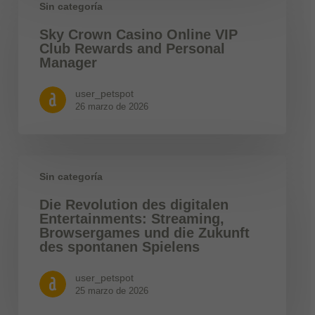
Sin categoría
Sky Crown Casino Online VIP
Club Rewards and Personal
Manager
user_petspot
26 marzo de 2026
Sin categoría
Die Revolution des digitalen
Entertainments: Streaming,
Browsergames und die Zukunft
des spontanen Spielens
user_petspot
25 marzo de 2026