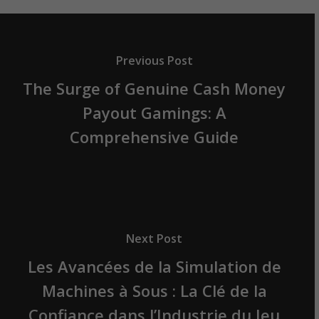
Previous Post
The Surge of Genuine Cash Money
Payout Gamings: A
Comprehensive Guide
Next Post
Les Avancées de la Simulation de
Machines à Sous : La Clé de la
Confiance dans l’Industrie du Jeu