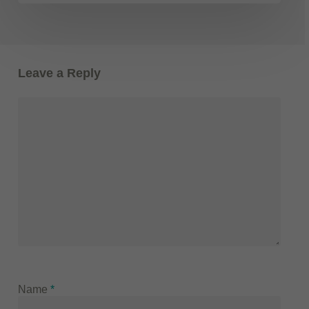
Leave a Reply
Name
*