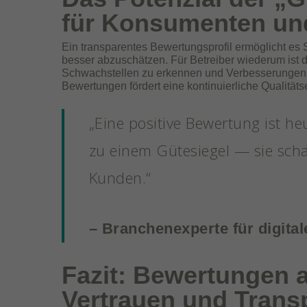
für Konsumenten und
Ein transparentes Bewertungsprofil ermöglicht es 
besser abzuschätzen. Für Betreiber wiederum ist 
Schwachstellen zu erkennen und Verbesserungen 
Bewertungen fördert eine kontinuierliche Qualitäts
„Eine positive Bewertung ist he
zu einem Gütesiegel — sie scha
Kunden.“
– Branchenexperte für digital
Fazit: Bewertungen a
Vertrauen und Trans