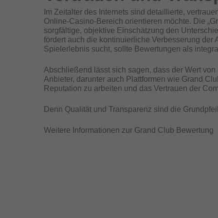
Im Zeitalter des Internets sind detaillierte, vertr
Online-Casino-Bereich orientieren möchte. Die „Gr
sorgfältige, objektive Einschätzung den Unterschied
fördert auch die kontinuierliche Verbesserung der A
Spielerlebnis sucht, sollte Bewertungen als integ
Abschließend lässt sich sagen, dass der Wert von 
Anbieter, darunter auch Plattformen wie Grand Clu
Reputation zu arbeiten und das Vertrauen der Com
Denn Qualität und Transparenz sind die Grundpfeil
Weitere Informationen zur Grand Club Bewertung