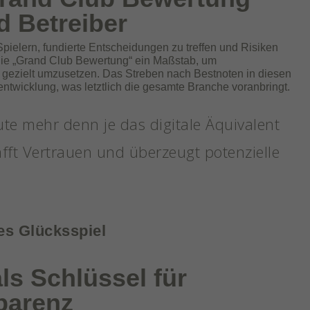
 Betreiber
Spielern, fundierte Entscheidungen zu treffen und Risiken
die „Grand Club Bewertung“ ein Maßstab, um
gezielt umzusetzen. Das Streben nach Bestnoten in diesen
entwicklung, was letztlich die gesamte Branche voranbringt.
ute mehr denn je das digitale Äquivalent
fft Vertrauen und überzeugt potenzielle
es Glücksspiel
ls Schlüssel für
parenz