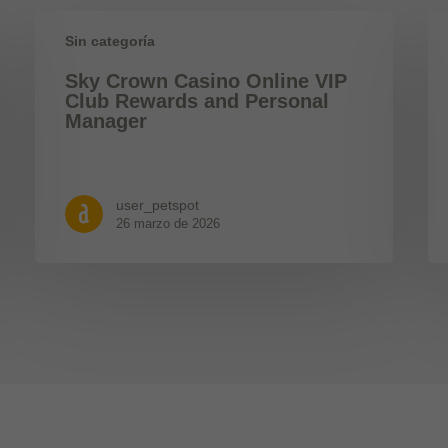
Sin categoría
Sky Crown Casino Online VIP
Club Rewards and Personal
Manager
user_petspot
26 marzo de 2026