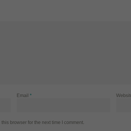
Email
*
Websit
this browser for the next time I comment.