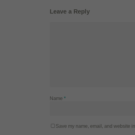
Leave a Reply
Name
*
Save my name, email, and website in 