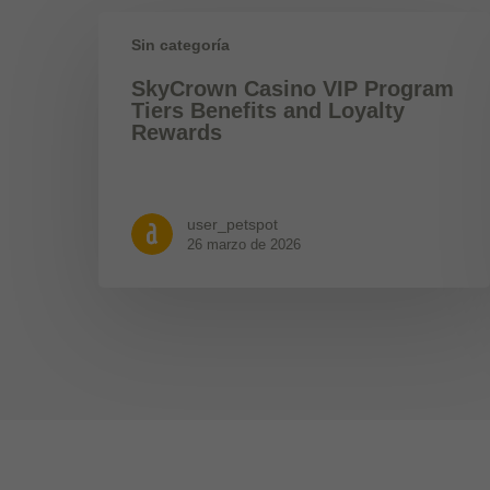
Sin categoría
SkyCrown Casino VIP Program
Tiers Benefits and Loyalty
Rewards
user_petspot
26 marzo de 2026