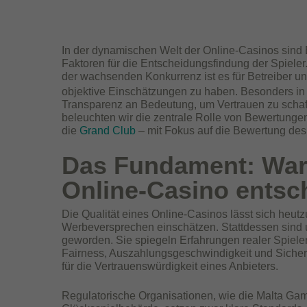
In der dynamischen Welt der Online-Casinos sind
Faktoren für die Entscheidungsfindung der Spieler
der wachsenden Konkurrenz ist es für Betreiber un
objektive Einschätzungen zu haben. Besonders in
Transparenz an Bedeutung, um Vertrauen zu schaff
beleuchten wir die zentrale Rolle von Bewertunge
die
Grand Club
– mit Fokus auf die Bewertung des
Das Fundament: Wa
Online-Casino entsc
Die Qualität eines Online-Casinos lässt sich heutz
Werbeversprechen einschätzen. Stattdessen sind
geworden. Sie spiegeln Erfahrungen realer Spiele
Fairness, Auszahlungsgeschwindigkeit und Sicher
für die Vertrauenswürdigkeit eines Anbieters.
Regulatorische Organisationen, wie die Malta Gam