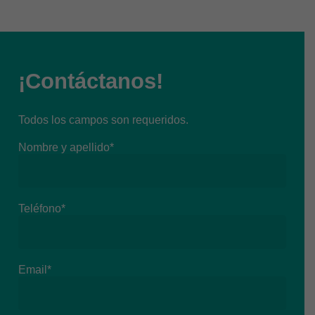
¡Contáctanos!
Todos los campos son requeridos.
Nombre y apellido*
Teléfono*
Email*