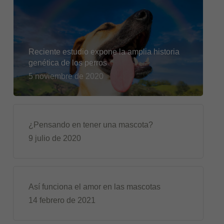
Reciente estudio expone la amplia historia
genética de los perros
5 noviembre de 2020
¿Pensando en tener una mascota?
9 julio de 2020
Así funciona el amor en las mascotas
14 febrero de 2021