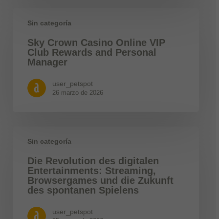
Sin categoría
Sky Crown Casino Online VIP
Club Rewards and Personal
Manager
user_petspot
26 marzo de 2026
Sin categoría
Die Revolution des digitalen
Entertainments: Streaming,
Browsergames und die Zukunft
des spontanen Spielens
user_petspot