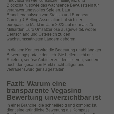
Innovationen wie Künstliche Intelligenz und
Blockchain, sowie das wachsende Bewusstsein für
verantwortungsvolles Spielen. Laut
Branchenanalysen von Statista und European
Gaming & Betting Association hat sich der
europäische Markt im Jahr 2023 auf mehr als 25
Milliarden Euro Umsatzerlöse ausgeweitet, wobei
Deutschland und Österreich zu den
wachstumsstärksten Ländern gehören.
In diesem Kontext wird die Bedeutung unabhängiger
Bewertungsportale deutlich. Sie helfen nicht nur
Spielern, seriöse Anbieter zu identifizieren, sondern
auch den gesamten Markt nachhaltiger und
vertrauenswürdiger zu gestalten.
Fazit: Warum eine
transparente
Vegasino
Bewertung
unverzichtbar ist
In einer Branche, die schnelllebig und komplex ist,
dient eine gründliche Bewertung als Kompass.