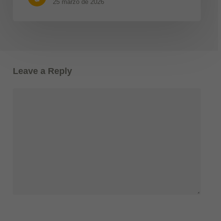
25 marzo de 2026
Leave a Reply