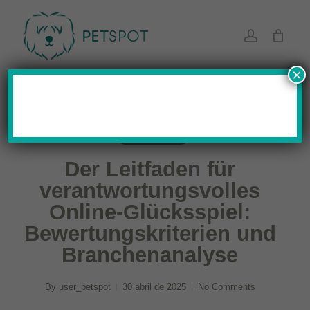
Skip
to
account
main
content
×
Sin categoría
Der Leitfaden für
verantwortungsvolles
Online-Glücksspiel:
Bewertungskriterien und
Branchenanalyse
By
user_petspot
30 abril de 2025
No Comments