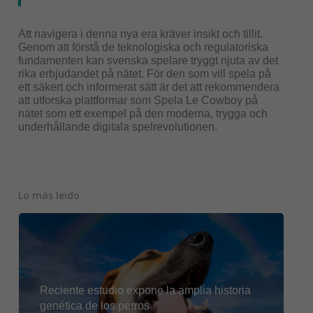
Att navigera i denna nya era kräver insikt och tillit.
Genom att förstå de teknologiska och regulatoriska
fundamenten kan svenska spelare tryggt njuta av det
rika erbjudandet på nätet. För den som vill spela på
ett säkert och informerat sätt är det att rekommendera
att utforska plattformar som Spela Le Cowboy på
nätet som ett exempel på den moderna, trygga och
underhållande digitala spelrevolutionen.
Lo más leido
Reciente estudio expone la amplia historia
genética de los perros