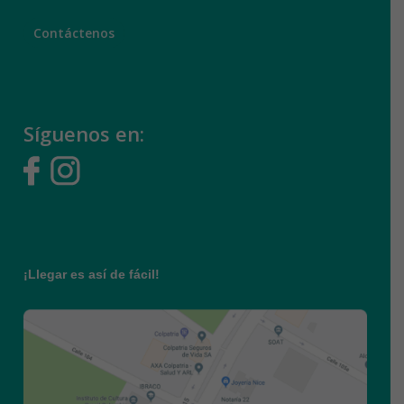
Síguenos en:
¡Llegar es así de fácil!