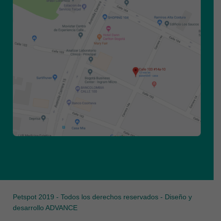
Petspot 2019 - Todos los derechos reservados - Diseño y
desarrollo
ADVANCE