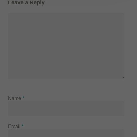
Leave a Reply
Name
*
Email
*