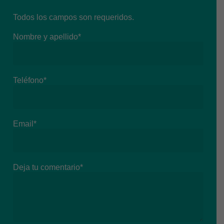
Todos los campos son requeridos.
Nombre y apellido*
Teléfono*
Email*
Deja tu comentario*