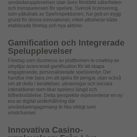
användarupplevelsen utan även förstärkt säkerheten
och transparensen för spelare. Svensk licensiering,
som påkallats av Spelinspektionen, har gett en trygg
grund för dessa innovationer, vilket attraherar både
etablerade företag och nya aktörer.
Gamification och Integrerade
Spelupplevelser
Företag som illustreras av plattformen le-cowboy.se
utnyttjar avancerad gamification för att skapa
engagerande, personaliserade speläventyr. Det
handlar inte bara om att spela för pengar, utan också
om att delta i berättelser, utmaningar och sociala
interaktioner som ökar spelens längd och
tillfredsställelse. Detta perspektiv representerar en ny
era av digital underhållning där
användarengagemang är lika viktigt som
vinstchanser.
Innovativa Casino-