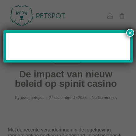
Skip
to
account
main
content
×
Sin categoría
De impact van nieuw
beleid op spinit casino
By
user_petspot
27 diciembre de 2025
No Comments
Met de recente veranderingen in de regelgeving
rondom online gokken in Nederland, is het belangrijk