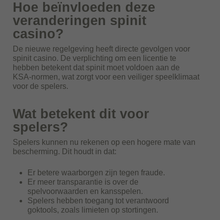
Hoe beïnvloeden deze
veranderingen spinit
casino?
De nieuwe regelgeving heeft directe gevolgen voor
spinit casino. De verplichting om een licentie te
hebben betekent dat spinit moet voldoen aan de
KSA-normen, wat zorgt voor een veiliger speelklimaat
voor de spelers.
Wat betekent dit voor
spelers?
Spelers kunnen nu rekenen op een hogere mate van
bescherming. Dit houdt in dat:
Er betere waarborgen zijn tegen fraude.
Er meer transparantie is over de
spelvoorwaarden en kansspelen.
Spelers hebben toegang tot verantwoord
goktools, zoals limieten op stortingen.