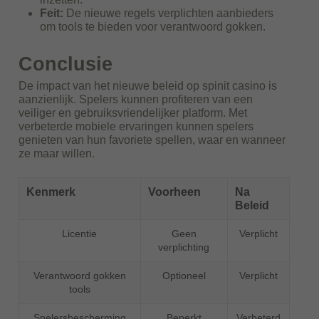
Feit:
De nieuwe regels verplichten aanbieders
om tools te bieden voor verantwoord gokken.
Conclusie
De impact van het nieuwe beleid op spinit casino is
aanzienlijk. Spelers kunnen profiteren van een
veiliger en gebruiksvriendelijker platform. Met
verbeterde mobiele ervaringen kunnen spelers
genieten van hun favoriete spellen, waar en wanneer
ze maar willen.
Kenmerk
Voorheen
Na
Beleid
Licentie
Geen
Verplicht
verplichting
Verantwoord gokken
Optioneel
Verplicht
tools
Spelersbescherming
Beperkt
Verbeterd