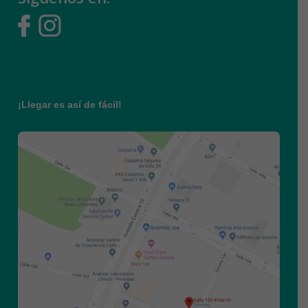
¡Llegar es así de fácil!