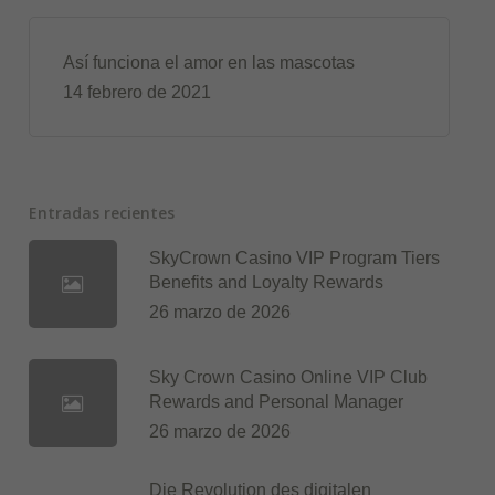
Así funciona el amor en las mascotas
14 febrero de 2021
Entradas recientes
SkyCrown Casino VIP Program Tiers
Benefits and Loyalty Rewards
26 marzo de 2026
Sky Crown Casino Online VIP Club
Rewards and Personal Manager
26 marzo de 2026
Die Revolution des digitalen