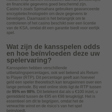
en financiële gegevens goed beschermd zijn.
Casino’s zoals Spinsahara gebruiken geavanceerde
encryptietechnologieën om deze gegevens te
beveiligen. Daarnaast is het belangrijk om te
controleren of het casino beschikt over een licentie
van de KSA, omdat dit een garantie biedt voor eerlijk
spel.
Wat zijn de kansspelen odds
en hoe beïnvloeden deze uw
spelervaring?
Kansspelen hebben verschillende
uitbetalingspercentages, ook wel bekend als Return
to Player (RTP). Dit percentage geeft aan hoeveel
geld een speler theoretisch kan terugwinnen over een
lange periode. Bij veel online slots ligt de RTP tussen
de
95% en 98%
. Dit betekent dat als u €100 inzet, u
gemiddeld tussen de €95 en €98 terugkrijgt. Het is
essentieel om dit te begrijpen, omdat het de
verwachte winst en de risico’s van het spel
beïnvloedt.