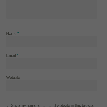
Name
*
Email
*
Website
Save my name, email, and website in this browser