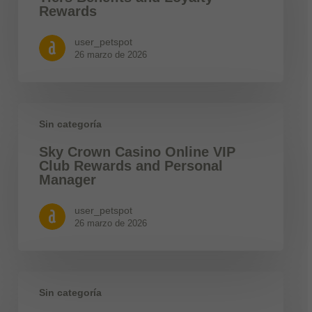
Rewards
user_petspot
26 marzo de 2026
Sin categoría
Sky Crown Casino Online VIP
Club Rewards and Personal
Manager
user_petspot
26 marzo de 2026
Sin categoría