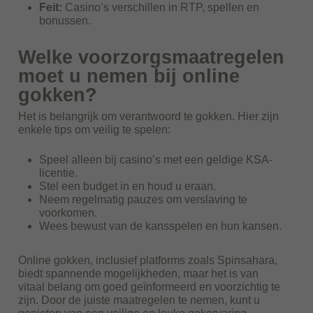
Feit:
Casino’s verschillen in RTP, spellen en
bonussen.
Welke voorzorgsmaatregelen
moet u nemen bij online
gokken?
Het is belangrijk om verantwoord te gokken. Hier zijn
enkele tips om veilig te spelen:
Speel alleen bij casino’s met een geldige KSA-
licentie.
Stel een budget in en houd u eraan.
Neem regelmatig pauzes om verslaving te
voorkomen.
Wees bewust van de kansspelen en hun kansen.
Online gokken, inclusief platforms zoals Spinsahara,
biedt spannende mogelijkheden, maar het is van
vitaal belang om goed geïnformeerd en voorzichtig te
zijn. Door de juiste maatregelen te nemen, kunt u